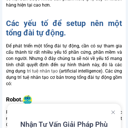
hàng hiện tại cao hơn.
Các yếu tố để setup nên một
tổng đài tự động.
Để phát triển một tổng đài tự động, cần có sự tham gia
cấu thành từ rất nhiều yếu tố phần cứng, phần mềm và
con người. Nhưng ở đây chúng ta sẽ nói về yếu tố mang
tính chất quyết định đến sự hình thành này, đó là các
ứng dụng
trí tuệ nhân tạo
(artificial intelligence). Các ứng
dụng trí tuệ nhân tạo cơ bản trong tổng đài tự động gồm
có:
Robot.
Robot dẫn thay thế con người ở một số công việc thuộc
nhiều lĩnh vực khác nhau trong cuộc sống. Trong Contact
Nhận Tư Vấn Giải Pháp Phù
Center tự động, có sự tham gia của 2 Bot quan trọng: