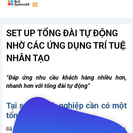
Bỏ
qua
nội
dung
SET UP TỔNG ĐÀI TỰ ĐỘNG
NHỜ CÁC ỨNG DỤNG TRÍ TUỆ
NHÂN TẠO
“Đáp ứng nhu cầu khách hàng nhiều hơn,
nhanh hơn với tổng đài tự động”
Tại sao doanh nghiệp cần có một
tổng đài tự động?
Đã đến lúc tự động hóa tổng đài để bắt kịp sự đổi mới.