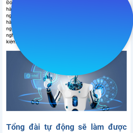
Đó là sự đổi mới trong hành vi của khách hàng – khách
hàng muốn mọi thứ được đáp ứng nhanh hơn, chuyên
nghiệp hơn. Tự động hóa là chìa khóa để
đảm bảo khách
hàng tiềm năng và khách hàng hiện tại có một trải
nghiệm liền mạch, nhất quán, cá nhân hóa. Doanh
nghiệp sẽ thấy hoạt động kinh doanh hiệu quả hơn, tiết
kiệm và tạo ra lợi nhuận nhiều hơn.
Tổng đài tự động sẽ làm được