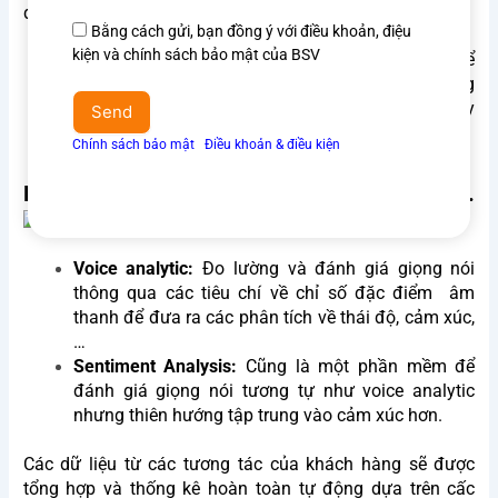
động hóa nào có liên quan đến bí mật các nhân.
Đồng
Bằng cách gửi, bạn đồng ý với điều khoản, điệu
ý
kiện và chính sách bảo mật của BSV
Voice biometric
: Sinh trắc học giọng nói, dùng để
điều
xác minh danh tính người dùng thông qua giọng
khoản
nói. (Bạn có thể tìm hiểu về công nghệ hay ho này
Send
&
tại đây)
Chính sách bảo mật
Ι
Điều khoản & điều kiện
điều
kiện
Phần mềm phân tích, đo lường.
Voice analytic:
Đo lường và đánh giá giọng nói
thông qua các tiêu chí về chỉ số đặc điểm âm
thanh để đưa ra các phân tích về thái độ, cảm xúc,
…
Sentiment Analysis:
Cũng là một phần mềm để
đánh giá giọng nói tương tự như voice analytic
nhưng thiên hướng tập trung vào cảm xúc hơn.
Các dữ liệu từ các tương tác của khách hàng sẽ được
tổng hợp và thống kê hoàn toàn tự động dựa trên cấc