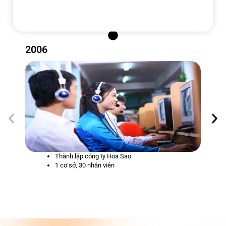
kiện
20 NĂM KINH NGHIỆM TRONG NGÀNH
2006
Thành lập công ty Hoa Sao
1 cơ sở, 30 nhân viên