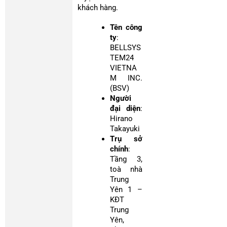
khách hàng.
Tên công
ty
:
BELLSYS
TEM24
VIETNA
M INC.
(BSV)
Người
đại diện
:
Hirano
Takayuki
Trụ sở
chính
:
Tầng 3,
toà nhà
Trung
Yên 1 –
KĐT
Trung
Yên,