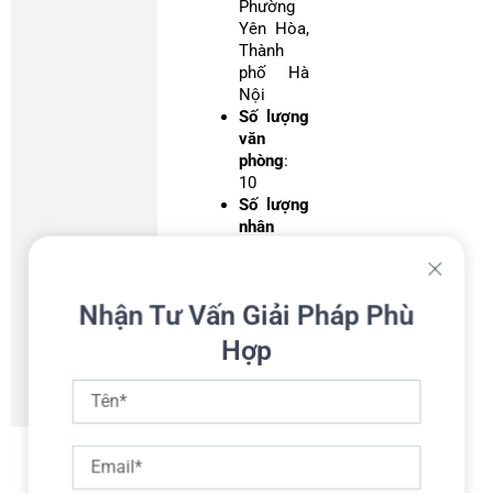
Phường
Yên Hòa,
Thành
phố Hà
Nội
Số lượng
văn
phòng
:
10
Số lượng
nhân
viên
:
2926
(06/2025
Nhận Tư Vấn Giải Pháp Phù
)
Hợp
Tên
Email
CỔ ĐÔNG