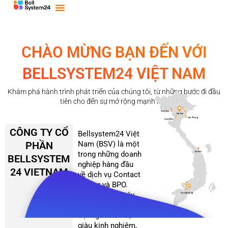
Bỏ
qua
nội
dung
CHÀO MỪNG BẠN ĐẾN VỚI
BELLSYSTEM24 VIỆT NAM
Khám phá hành trình phát triển của chúng tôi, từ những bước đi đầu
tiên cho đến sự mở rộng mạnh mẽ.
CÔNG TY CỔ
Bellsystem24 Việt
PHẦN
Nam (BSV) là một
trong những doanh
BELLSYSTEM
nghiệp hàng đầu
24 VIETNAM
về dịch vụ Contact
Center và BPO.
Chúng tôi đã xây
dựng được một
đội ngũ nhân sự
giàu kinh nghiệm,