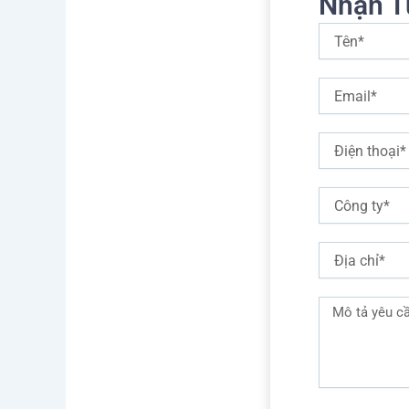
Nhận T
hoặ
nhi
Tên
trì
RDA
Email
mới
nhữ
RDA
Điện
quy 
thoại
bot
Một
Công
ty
Địa
chỉ
Mô
Trê
doa
tả
yêu
cầu