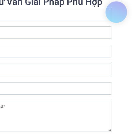
ư Vấn Giải Pháp Phù Hợp
c máy chủ ảo và hoạt động với toàn bộ ứng dụng của công ty. RPA g
ều bước hơn và có sự tham gia của nhiều người hơn, ví dụ như quy t
nh làm việc không cần sự giám sát của con người hoặc những khu vự
 (Desktop robotic automation): Tự động hóa máy tính cá nhân bằng 
 bắt đầu tự động hóa quy trình kinh doanh. RDA là tự động hóa quy t
ng công việc tẻ nhạt hàng ngày như thu thập dữ liệu, tự động hóa c
 phù hợp nhất với các quy trình công việc không thể hoàn toàn tự đ
trình cụ thể. Sử dụng RDA có thể là bước đầu tiên trong việc áp dụn
 và đảm bảo rằng bot có thể xử lý tốt các nhiệm vụ nó được giao.
 vài ứng dụng của RDA:
Tự động hóa quy trình tiếp nhận khiếu nại bảo hiểm
Tự động hóa quy trình mở tài khoản ngân hàng
Chuẩn bị và phân phối hóa đơn khách hàng
n thực tế, doanh nghiệp có thể kết hợp cả RPA & RDA, và thiết kế m
nh của doanh nghiệp để tinh gọn & hiệu quả hóa bộ máy.
Ví dụ, với doanh nghiệp E-logistics đang có nhiệm vụ kết nố