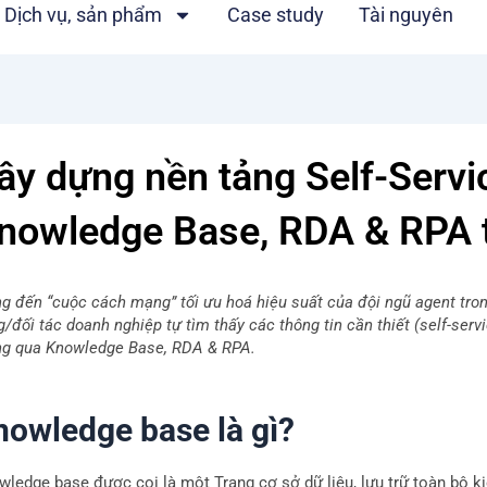
Dịch vụ, sản phẩm
Case study
Tài nguyên
ây dựng nền tảng Self-Servi
nowledge Base, RDA & RPA t
g đến “cuộc cách mạng” tối ưu hoá hiệu suất của đội ngũ agent tro
/đối tác doanh nghiệp tự tìm thấy các thông tin cần thiết (self-serv
ng qua Knowledge Base, RDA & RPA.
nowledge base là gì?
ledge base được coi là một Trang cơ sở dữ liệu, lưu trữ toàn bộ kiế