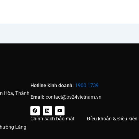
Hotline kinh doanh:
1900 1739
ên Hòa, Thành
Email:
contact@bs24vietnam.vn
F
L
Y
a
i
o
c
n
u
Chính sách bảo mật
Điều khoản & Điều kiện
e
k
t
b
e
u
Phường Láng,
o
d
b
o
i
e