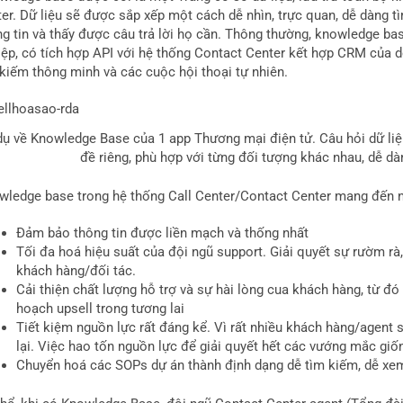
ter. Dữ liệu sẽ được sắp xếp một cách dễ nhìn, trực quan, dễ dàng t
ng tin và thấy được câu trả lời họ cần. Thông thường, knowledge ba
iệp, có tích hợp API với hệ thống Contact Center kết hợp CRM của do
 kiếm thông minh và các cuộc hội thoại tự nhiên.
dụ về Knowledge Base của 1 app Thương mại điện tử. Câu hỏi dữ li
đề riêng, phù hợp với từng đối tượng khác nhau, dễ dà
wledge base trong hệ thống Call Center/Contact Center mang đến nhi
Đảm bảo thông tin được liền mạch và thống nhất
Tối đa hoá hiệu suất của đội ngũ support. Giải quyết sự rườm rà,
khách hàng/đối tác.
Cải thiện chất lượng hỗ trợ và sự hài lòng cua khách hàng, từ đ
hoạch upsell trong tương lai
Tiết kiệm nguồn lực rất đáng kể. Vì rất nhiều khách hàng/agent 
lại. Việc hao tốn nguồn lực để giải quyết hết các vướng mắc giố
Chuyển hoá các SOPs dự án thành định dạng dễ tìm kiếm, dễ xem