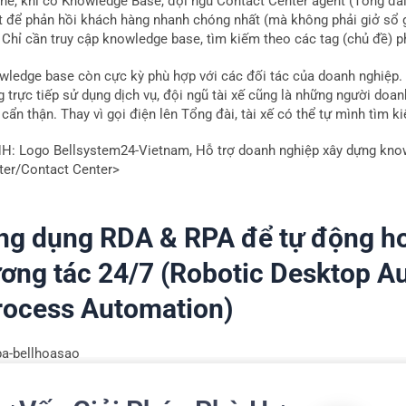
thể, khi có Knowledge Base, đội ngũ Contact Center agent (Tổng đài 
ết để phản hồi khách hàng nhanh chóng nhất (mà không phải giở sổ 
). Chỉ cần truy cập knowledge base, tìm kiếm theo các tag (chủ đề) 
wledge base còn cực kỳ phù hợp với các đối tác của doanh nghiệp. V
 trực tiếp sử dụng dịch vụ, đội ngũ tài xế cũng là những người doa
cẩn thận. Thay vì gọi điện lên Tổng đài, tài xế có thể tự mình tìm k
H: Logo Bellsystem24-Vietnam, Hỗ trợ doanh nghiệp xây dựng know
ter/Contact Center>
ng dụng RDA & RPA để tự động ho
ương tác 24/7
(Robotic Desktop A
rocess Automation)
otic Process Automation (RPA): Tự động hóa quy trình bằng robot 