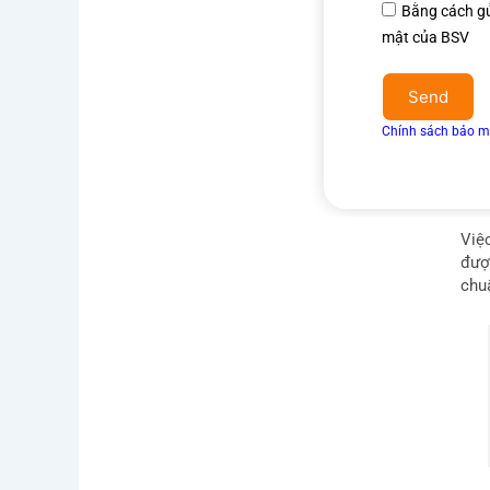
Đồng
Bằng cách gử
ý
mật của BSV
điều
khoản
Send
&
Chính sách bảo m
điều
kiện
Nhà
Nhà
Việ
đượ
chuẩ