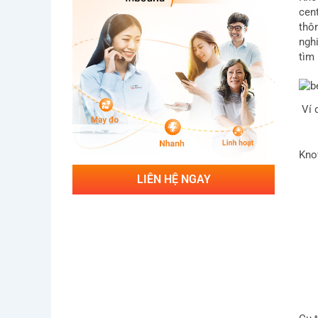
cen
thô
ngh
tìm
Ví 
Kno
LIÊN HỆ NGAY