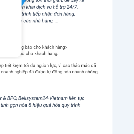
 tác vụ thường tốn thời gian, dễ xảy ra
c việc triển khai dịch vụ hỗ trợ 24/7.
 hóa quy trình tiếp nhận đơn hàng,
nh thức của các nhà hàng, …
 lý => Thông báo cho khách hàng>
=> Thông báo cho khách hàng.
 tiết kiệm tối đa nguồn lực, vì các thắc mắc đã
ng doanh nghiệp đã được tự động hóa nhanh chóng,
 & BPO, Bellsystem24-Vietnam liên tục
inh gọn hóa & hiệu quả hóa quy trình