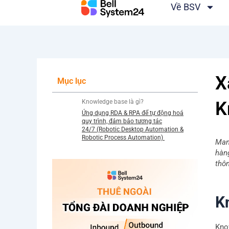
Bỏ
Về BSV
qua
nội
dung
X
Mục lục
Knowledge base là gì?
K
Ứng dụng RDA & RPA để tự động hoá
quy trình, đảm bảo tương tác
24/7 (Robotic Desktop Automation &
Robotic Process Automation)
Man
hàng
thô
K
Know