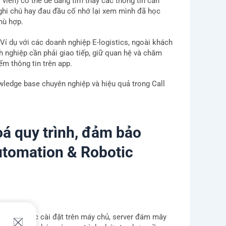
viên) có thể dễ dàng tìm thấy các thông tin cần
ghi chú hay đau đầu cố nhớ lại xem mình đã học
phù hợp.
í dụ với các doanh nghiệp E-logistics, ngoài khách
nh nghiệp cần phải giao tiếp, giữ quan hệ và chăm
iếm thông tin trên app.
ledge base chuyên nghiệp và hiệu quả trong Call
á quy trình, đảm bảo
utomation & Robotic
có thể được cài đặt trên máy chủ, server đám mây