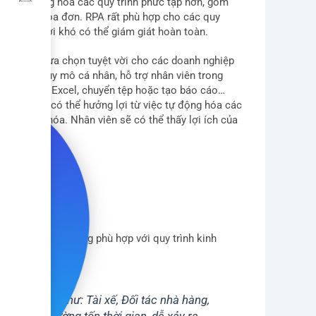
iúp tự động hóa các quy trình phức tạp hơn, gồm
rình xử lý hóa đơn. RPA rất phù hợp cho các quy
c con người khó có thể giám giát hoàn toàn.
robot là lựa chọn tuyệt vời cho các doanh nghiệp
rình với quy mô cá nhân, hỗ trợ nhân viên trong
ác quy trình Excel, chuyển tệp hoặc tạo báo cáo…
ộng nhưng có thể hưởng lợi từ việc tự động hóa các
g tự động hóa. Nhân viên sẽ có thể thấy lợi ích của
ột CRM may đo riêng phù hợp với quy trình kinh
i nhiều bên như: Tài xế, Đối tác nhà hàng,