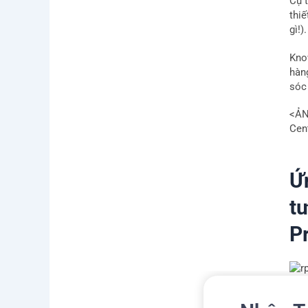
Cụ 
thi
gì!
Kno
hàng
sóc 
<ẢN
Cen
Ứ
t
P
Rob