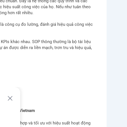
êu chuẩn. Đây là hệ thống các quy trình và các
c hiệu suất công việc của họ. Nếu như tuân theo
óng hơn rất nhiều.
 là công cụ đo lường, đánh giá hiệu quả công việc
PIs khác nhau. SOP thông thường là bộ tài liệu
 án được diễn ra liền mạch, trơn tru và hiệu quả,
llsystem24 Vietnam
PI là phù hợp và tối ưu với hiệu suất hoạt động