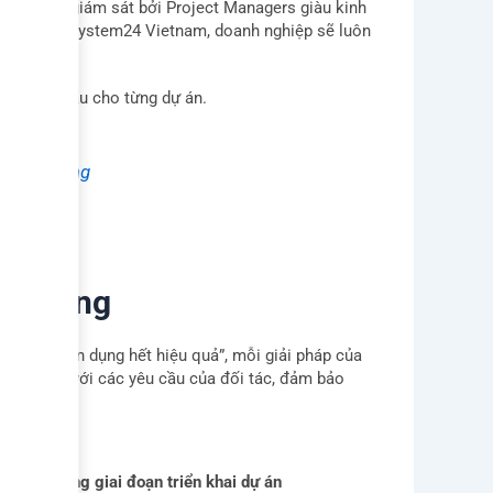
theo dõi, giám sát bởi Project Managers giàu kinh
sâu của Bellsystem24 Vietnam, doanh nghiệp sẽ luôn
.
rt chuyên sâu cho từng dự án.
c khách hàng
ất lượng
à không tận dụng hết hiệu quả”, mỗi giải pháp của
 bám sát với các yêu cầu của đối tác, đảm bảo
ưu cho từng giai đoạn triển khai dự án