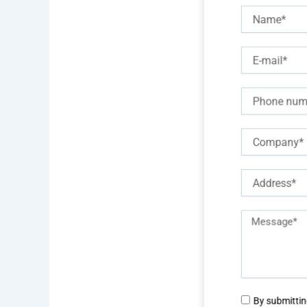
của
Name
ngh
có c
E-
Chú
mail
Phone
Company
Address
C
Description
Thấ
of
Bel
chấ
requirements
Agree
By submitting