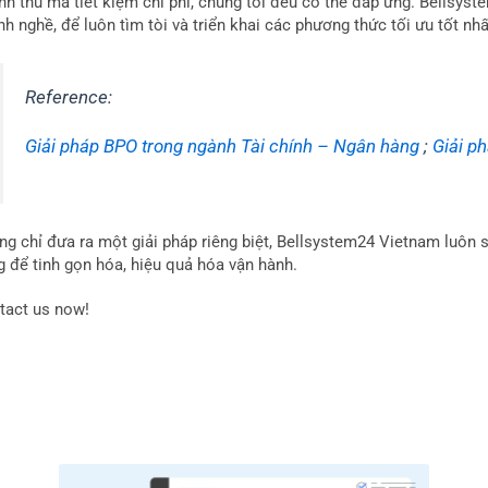
nh thu mà tiết kiệm chi phí, chúng tôi đều có thể đáp ứng. Bellsy
h nghề, để luôn tìm tòi và triển khai các phương thức tối ưu tốt nh
Reference:
Giải pháp BPO trong ngành Tài chính – Ngân hàng
;
Giải p
g chỉ đưa ra một giải pháp riêng biệt, Bellsystem24 Vietnam luôn sẵ
g để tinh gọn hóa, hiệu quả hóa vận hành.
tact us now!