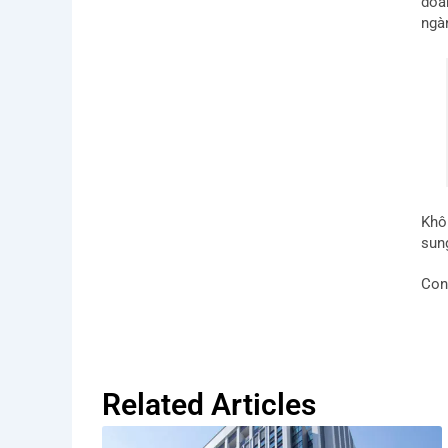
doa
ngàn
Khôn
sun
Con
Related Articles