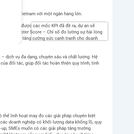
llsystem24 Vietnam với một ngân hàng lớn.
n khai và đạt được các mốc KPI đã đề ra, dự án sẽ
S (Net Promoter Score – Chỉ số đo lường sự hài lòng
ạn 3 sẽ giúp tăng cường sức cạnh tranh cho doanh
.
m – dịch vụ đa dạng, chuyên sâu và chất lượng. Hệ
ủa đối tác, giúp đối tác hoàn thiện quy trình, tinh
 thể linh hoạt may đo các giải pháp chuyên biệt
i các doanh nghiệp có khối lượng data khổng lồ, quy
rt-up, SMEs muốn có các giải pháp tăng trưởng