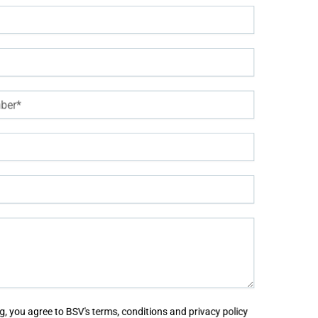
 từng đội nhóm. Hàng tuần, hàng tháng, hàng quý, các KPI đều được 
iệm. Từ các real-time report chuyên biệt, và sự phân tích chuyên 
ác phương thức cải thiện hiệu quả và tối ưu hóa chi phí, nguồn lực
ng tôi có hệ thống real-time report, weekly/monthly/quarterly repo
Reference:
Bí quyết đạt SLA 99% trong lĩnh vực Chăm só
hú trọng vào sự chuyên sâu và ch
u hiểu painpoint của các doanh nghiệp trong việc “chỉ có công cụ m
lsystem24 Vietnam đều được “may đo riêng” cho từng doanh nghiệp,
t lượng cao nhất cho cả dự án và cả theo từng giai đoạn.
Bellsystem24 Vietnam luôn đảm bảo sự hoàn thiện và tối 
, you agree to BSV's terms, conditions and privacy policy