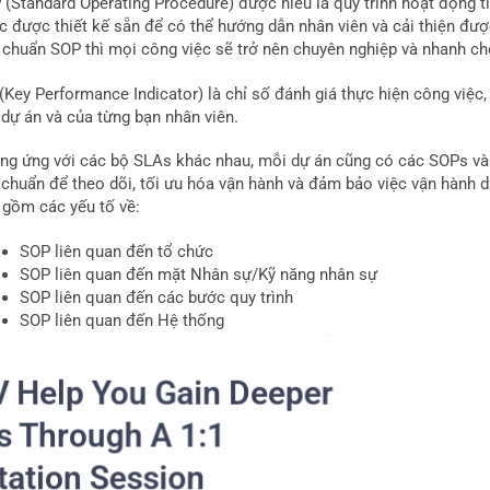
 (Standard Operating Procedure) được hiểu là quy trình hoạt động ti
c được thiết kế sẵn để có thể hướng dẫn nhân viên và cải thiện đượ
u chuẩn SOP thì mọi công việc sẽ trở nên chuyên nghiệp và nhanh ch
(Key Performance Indicator) là chỉ số đánh giá thực hiện công việc,
 dự án và của từng bạn nhân viên.
ng ứng với các bộ SLAs khác nhau, mỗi dự án cũng có các SOPs và K
 chuẩn để theo dõi, tối ưu hóa vận hành và đảm bảo việc vận hành dự
 gồm các yếu tố về:
SOP liên quan đến tổ chức
SOP liên quan đến mặt Nhân sự/Kỹ năng nhân sự
SOP liên quan đến các bước quy trình
SOP liên quan đến Hệ thống
SOP liên quan đến cách thức vận hành quản lý
V Help You Gain Deeper
s Through A 1:1
Một mẫu quy trình SOP dự án tại Be
tation Session
u chí KPI sẽ được xây dựng theo từng đội nhóm của dự án, đảm bảo K