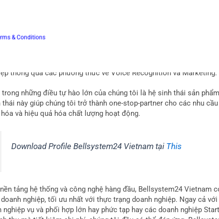
dụ về 1 sơ đồ quản trị chất lượng theo giai đoạn tại 1 dự án của Be
rms & Conditions
 đoạn 1 là giai đoạn chuyển giao, triển khai vận hành. Sau khi triể
c chuyển sang giai đoạn 2, là giai đoạn cải thiện các chỉ số về NP
 khách hàng), tối ưu hóa các chỉ số vận hành của hệ thống. Giai đo
iệp thông qua các phương thức về Voice Recognition và Marketing
 trong những điều tự hào lớn của chúng tôi là hệ sinh thái sản phẩ
 thái này giúp chúng tôi trở thành one-stop-partner cho các nhu cầu c
 hóa và hiệu quả hóa chất lượng hoạt động.
Download Profile Bellsystem24 Vietnam tại
This
 nền tảng hệ thống và công nghệ hàng đầu, Bellsystem24 Vietnam có
 doanh nghiệp, tối ưu nhất với thực trạng doanh nghiệp. Ngay cả vớ
nh nghiệp vụ và phối hợp lớn hay phức tạp hay các doanh nghiệp Sta