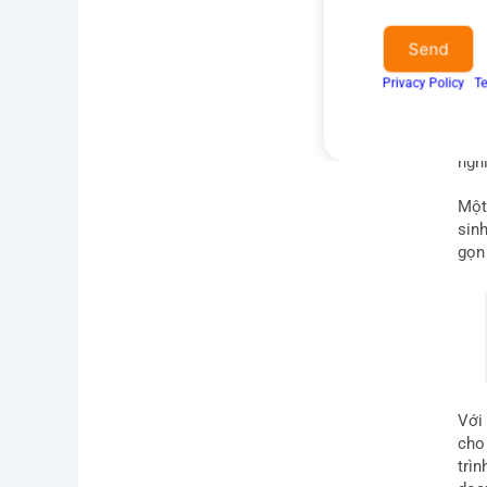
to
terms
Ví 
Send
&
Privacy Policy
I
Te
conditions
Giai
đượ
của
ngh
Một
sinh
gọn
Với
cho
trì