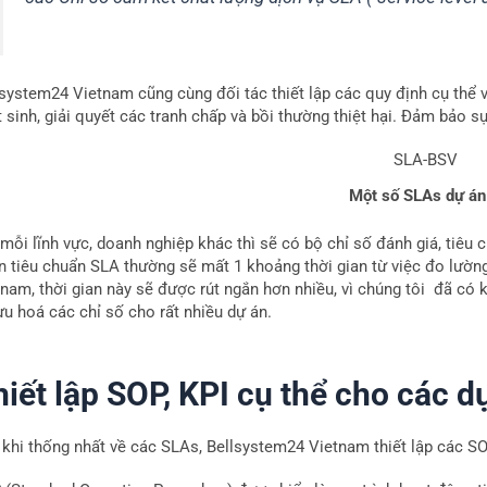
lsystem24 Vietnam cũng cùng đối tác thiết lập các quy định cụ thể v
 sinh, giải quyết các tranh chấp và bồi thường thiệt hại. Đảm bảo s
Một số SLAs dự án
 mỗi lĩnh vực, doanh nghiệp khác thì sẽ có bộ chỉ số đánh giá, tiêu
ện tiêu chuẩn SLA thường sẽ mất 1 khoảng thời gian từ việc đo lườn
tnam, thời gian này sẽ được rút ngắn hơn nhiều, vì chúng tôi đã có 
ưu hoá các chỉ số cho rất nhiều dự án.
hiết lập SOP, KPI cụ thể cho các d
 khi thống nhất về các SLAs, Bellsystem24 Vietnam thiết lập các SO