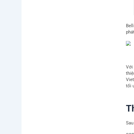
Bel
phát
Với
thi
Vie
tối 
T
Sau