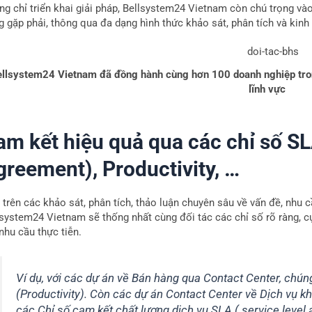
ng chỉ triển khai giải pháp, Bellsystem24 Vietnam còn chú trọng và
g gặp phải, thông qua đa dạng hình thức khảo sát, phân tích và kin
llsystem24 Vietnam đã đồng hành cùng hơn 100 doanh nghiệp tro
lĩnh vực
am kết hiệu quả qua các chỉ số SL
greement), Productivity, …
 trên các khảo sát, phân tích, thảo luận chuyên sâu về vấn đề, nhu
lsystem24 Vietnam sẽ thống nhất cùng đối tác các chỉ số rõ ràng, c
nhu cầu thực tiễn.
Ví dụ, với các dự án về Bán hàng qua Contact Center, chún
(Productivity). Còn các dự án Contact Center về Dịch vụ 
các Chỉ số cam kết chất lượng dịch vụ SLA ( service level