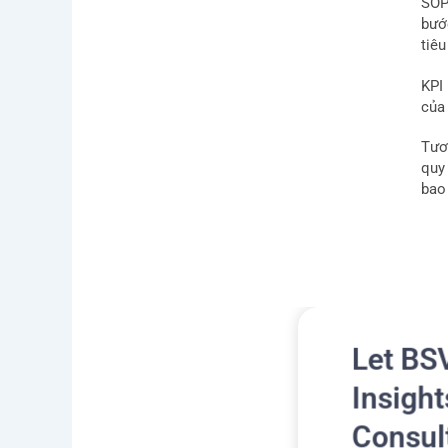
SOP
bướ
tiê
KPI 
của
Tươ
quy
bao
Let BS
Insight
Consul
Tiê