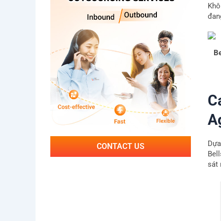
Khô
đan
Be
C
A
Dựa
CONTACT US
Bel
sát 