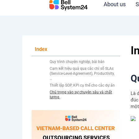
Skip
About us
S
to
content
I
Index
Quy trình chuyên nghiệp, bài bản
Cam kết hiệu quả qua các chỉ số SLAs
(Service-Level-Agreement), Productivity,
Q
…
Thiết lập SOP, KPI cụ thể cho các dự án
Chú trọng vào sự chuyên sâu và chất
Là 
lượng
đúc
một