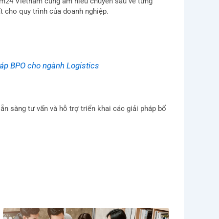
stem24 Vietnam cũng am hiểu chuyên sâu về từng
ất cho quy trình của doanh nghiệp.
háp BPO cho ngành Logistics
n sàng tư vấn và hỗ trợ triển khai các giải pháp bổ