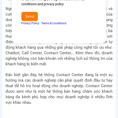
Agree
By submitting, you agree to BSV's terms,
Ngoài việc ứng dụng công nghệ vào quá trình sản xuất và
to
conditions and privacy policy
cung ứng sản phẩm, thì hệ thống chăm sóc khách hàng của
terms
doanh nghiệp cũng bị ảnh hưởng khá nhiều. Từ việc ứng dụng
&
Send
công nghệ vào các kênh giao tiếp của khách hàng với thương
conditions
hiệu, doanh nghiệp dễ dàng tung ra sản phẩm và quảng bá
Privacy Policy
I
Terms & Conditions
thương hiệu trên diện rộng một cách hiệu quả. Ngoài ra, với
điện toán đám mây và công nghệ AI, doanh nghiệp còn tự
động khách hàng qua những giải pháp công nghệ tối ưu như:
Chatbot, Call Center, Contact Center,… Kèm theo đó, doanh
nghiệp không còn băn khoăn với những lịch sử thông tin của
khách hàng bị biến mất.
Đặc biệt gần đây, hệ thống Contact Center đang là một xu
hướng mà các doanh nghiệp cần phải quyết định đầu tư hay
thuê để hỗ trợ hoạt động cho doanh nghiệp. Contact Center
được xem như là một hệ thống bán hàng, chăm sóc khách
hàng đa kênh phù hợp cho mọi doanh nghiệp ở nhiều lĩnh
vực khác nhau.