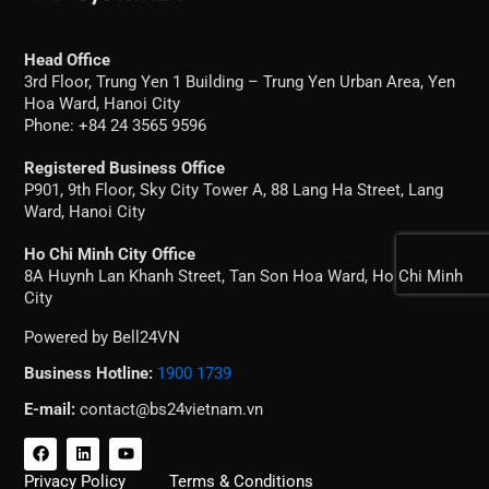
Head Office
3rd Floor, Trung Yen 1 Building – Trung Yen Urban Area, Yen
Hoa Ward, Hanoi City
Phone: +84 24 3565 9596
Registered Business Office
P901, 9th Floor, Sky City Tower A, 88 Lang Ha Street, Lang
Ward, Hanoi City
Ho Chi Minh City Office
8A Huynh Lan Khanh Street, Tan Son Hoa Ward, Ho Chi Minh
City
Powered by Bell24VN
Business Hotline:
1900 1739
E-mail:
contact@bs24vietnam.vn
F
L
Y
a
i
o
c
n
u
Privacy Policy
Terms & Conditions