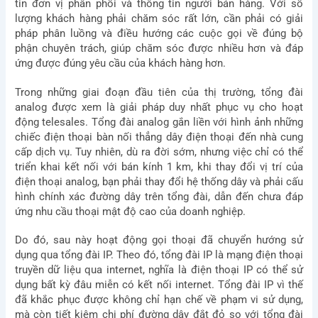
tin đơn vị phân phối và thông tin người bán hàng. Với số
lượng khách hàng phải chăm sóc rất lớn, cần phải có giải
pháp phân luồng và điều hướng các cuộc gọi về đúng bộ
phận chuyên trách, giúp chăm sóc được nhiều hơn và đáp
ứng được đúng yêu cầu của khách hàng hơn.
Trong những giai đoạn đầu tiên của thị trường, tổng đài
analog được xem là giải pháp duy nhất phục vụ cho hoạt
động telesales. Tổng đài analog gắn liền với hình ảnh những
chiếc điện thoại bàn nối thẳng dây điện thoại đến nhà cung
cấp dịch vụ. Tuy nhiên, dù ra đời sớm, nhưng việc chỉ có thể
triển khai kết nối với bán kính 1 km, khi thay đổi vị trí của
điện thoại analog, bạn phải thay đổi hệ thống dây và phải cấu
hình chính xác đường dây trên tổng đài, dẫn đến chưa đáp
ứng nhu cầu thoại mật độ cao của doanh nghiệp.
Do đó, sau này hoạt động gọi thoại đã chuyển hướng sử
dụng qua tổng đài IP. Theo đó, tổng đài IP là mạng điện thoại
truyền dữ liệu qua internet, nghĩa là điện thoại IP có thể sử
dụng bất kỳ đâu miễn có kết nối internet. Tổng đài IP vì thế
đã khắc phục được không chỉ hạn chế về phạm vi sử dụng,
mà còn tiết kiệm chi phí đường dây đắt đỏ so với tổng đài