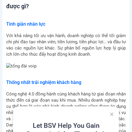
được gì?
Tinh giản nhân lực
Với khả năng tối ưu vận hành, doanh nghiệp có thể tối giảm
chi phí đào tạo nhân viên, tiền lương, tiền phúc lợi… và đầu tư
vào các nguồn lực khác. Sự phân bổ nguồn lực hợp lý giúp
ích lớn cho thúc đẩy hoạt động kinh doanh.
Thống nhất trải nghiệm khách hàng
Công nghệ 4.0 đồng hành cùng khách hàng từ giai đoạn nhận
thức đến cả giai đoạn sau khi mua. Nhiều doanh nghiệp hay
cụ thể hơn là các nhà kinh doanh online cũng đang áp dụng
nhiều hình thức công nghệ AI khác nhau xung quanh dịch vụ
Let BSV Help You Gain
và sản phẩm của họ để cải thiện đối thoại và tương tác.
Deeper Insights Through A
Danh mục này bao gồm các trò chuyện thông minh hoặc
phân tích dữ liệu thông minh mà không cần sự can thiệp của