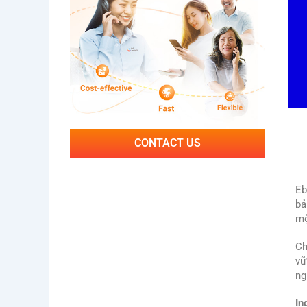
CONTACT US
E
bả
mộ
Ch
vữ
Let BS
ng
Insigh
In