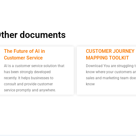
g, you agree to BSV's terms, conditions and privacy policy
erms & Conditions
ther documents
The Future of AI in
CUSTOMER JOURNEY
Customer Service
MAPPING TOOLKIT
AI is a customer service solution that
Download You are struggling 
has been strongly developed
know where your customers ar
recently. It helps businesses to
sales and marketing team doe
consult and provide customer
know
service promptly and anywhere.