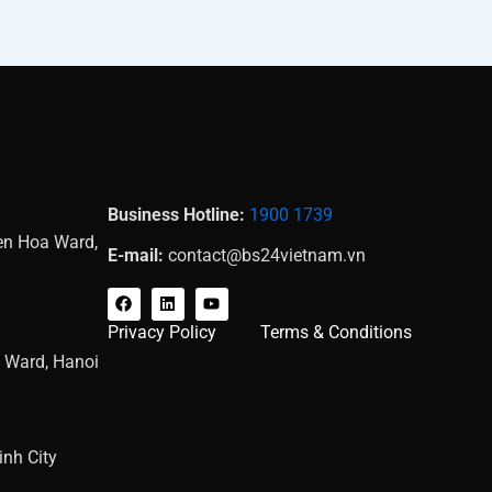
Business Hotline:
1900 1739
Yen Hoa Ward,
E-mail:
contact@bs24vietnam.vn
F
L
Y
a
i
o
c
n
u
Privacy Policy
Terms & Conditions
e
k
t
b
e
u
g Ward, Hanoi
o
d
b
o
i
e
k
n
nh City