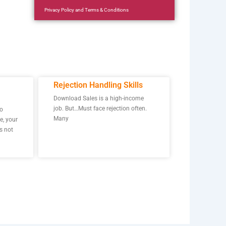
Privacy Policy
and
Terms & Conditions
Rejection Handling Skills
Download Sales is a high-income
job. But…Must face rejection often.
to
Many
e, your
s not