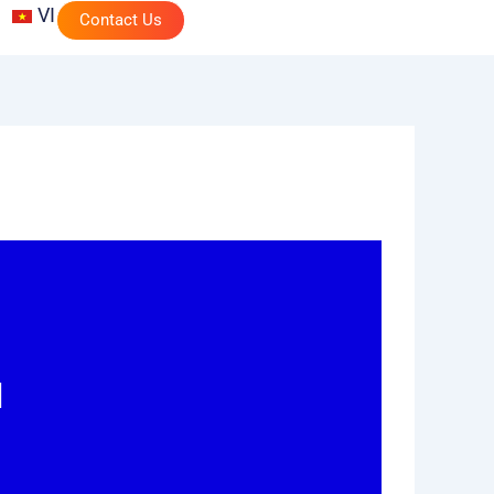
VI
Contact Us
d