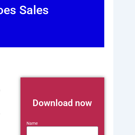
oes Sales
h
Download now
ự
Name