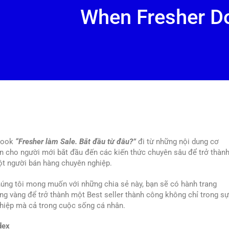
When Fresher D
book
“Fresher làm Sale. Bắt đầu từ đâu?”
đi từ những nội dung cơ
n cho người mới bắt đầu đến các kiến thức chuyên sâu để trở thàn
t người bán hàng chuyên nghiệp.
úng tôi mong muốn với những chia sẻ này, bạn sẽ có hành trang
ng vàng để trở thành một Best seller thành công không chỉ trong s
V Help You Gain Deeper
hiệp mà cả trong cuộc sống cá nhân.
ts Through A 1:1
dex