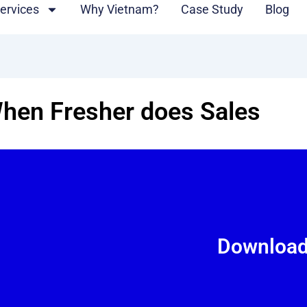
ervices
Why Vietnam?
Case Study
Blog
hen Fresher does Sales
Downloa