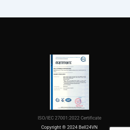
ISO/IEC 27001:2022 Certificate
Copyright ® 2024 Bell24VN