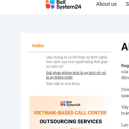
Skip
About us
S
to
content
A
Index
Liệu chúng ta có thể thực sự định nghĩa
tính cách của một người bằng thời gian
Reg
họ sinh ra?
của
Giải pháp không phải là sự tách rời, nó
độn
là sự thống nhất!
Giao tiếp là chìa khóa
Còn
qua
Vậy 
toà
Lực 