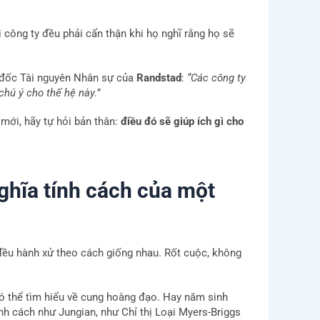
i công ty đều phải cẩn thận khi họ nghĩ rằng họ sẽ
 đốc Tài nguyên Nhân sự của
Randstad
:
“Các công ty
hú ý cho thế hệ này.”
mới, hãy tự hỏi bản thân:
điều đó sẽ giúp ích gì cho
nghĩa tính cách của một
đều hành xử theo cách giống nhau. Rốt cuộc, không
có thể tìm hiểu về cung hoàng đạo. Hay năm sinh
nh cách như Jungian, như Chỉ thị Loại Myers-Briggs