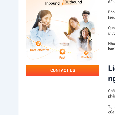
đến 
Báo 
hiể
Qua
thự
Như
bạn
L
CONTACT US
ng
Chắ
phải
Tại
của