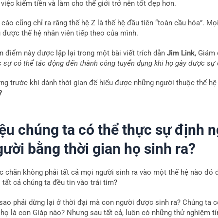
việc kiếm tiền và làm cho thế giới trở nên tốt đẹp hơn.
cáo cũng chỉ ra răng thế hệ Z là thế hệ đầu tiên “toàn cầu hóa”. Mọ
u được thế hệ nhân viên tiếp theo của mình.
n điểm này được lặp lại trong một bài viết trích dẫn
Jim Link
, Giám
c sự có thể tác động đến thành công tuyển dụng khi họ gây được sự c
ng trước khi dành thời gian để hiểu được những người thuộc thế hệ 
?
iệu chúng ta có thể thực sự định 
ười bằng thời gian họ sinh ra?
c chắn không phải tất cả mọi người sinh ra vào một thế hệ nào đó 
 tất cả chúng ta đều tin vào trái tim?
 sao phải dừng lại ở thời đại mà con người được sinh ra? Chúng ta 
 họ là con Giáp nào? Nhưng sau tất cả, luôn có những thử nghiệm tí