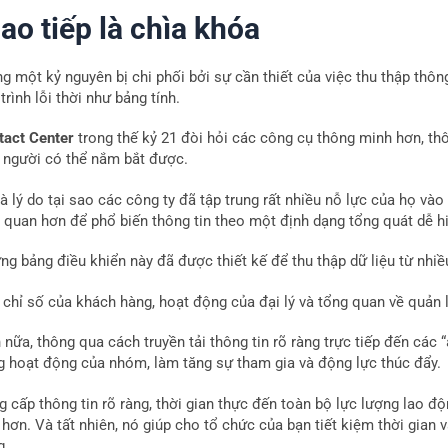
ao tiếp là chìa khóa
g một kỷ nguyên bị chi phối bởi sự cần thiết của việc thu thập thôn
trình lỗi thời như bảng tính.
tact Center
trong thế kỷ 21 đòi hỏi các công cụ thông minh hơn, thô
 người có thể nắm bắt được.
à lý do tại sao các công ty đã tập trung rất nhiều nỗ lực của họ và
c quan hơn để phổ biến thông tin theo một định dạng tổng quát dễ h
ng bảng điều khiển này đã được thiết kế để thu thập dữ liệu từ nhi
 chỉ số của khách hàng, hoạt động của đại lý và tổng quan về quản 
 nữa, thông qua cách truyền tải thông tin rõ ràng trực tiếp đến các
g hoạt động của nhóm, làm tăng sự tham gia và động lực thúc đẩy.
g cấp thông tin rõ ràng, thời gian thực đến toàn bộ lực lượng lao đ
hơn. Và tất nhiên, nó giúp cho tổ chức của bạn tiết kiệm thời gian v
g.