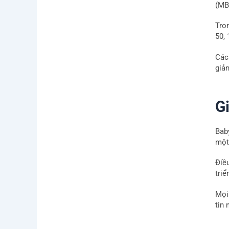
(MB
Tro
50, 
Các
giả
Gi
Bab
một
Điề
triể
Mọi 
tin