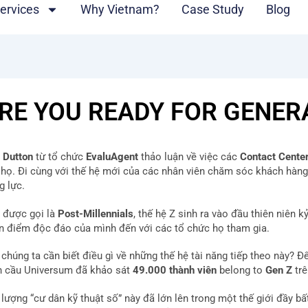
ervices
Why Vietnam?
Case Study
Blog
RE YOU READY FOR GENER
 Dutton
từ tổ chức
EvaluAgent
thảo luận về việc các
Contact Cente
 họ. Đi cùng với thế hệ mới của các nhân viên chăm sóc khách hàng 
g lực.
 được gọi là
Post-Millennials
, thế hệ Z sinh ra vào đầu thiên niên k
n điểm độc đáo của mình đến với các tổ chức họ tham gia.
chúng ta cần biết điều gì về những thế hệ tài năng tiếp theo này? Để
n cầu Universum đã khảo sát
49.000 thành viên
belong to
Gen Z
tr
lượng “cư dân kỹ thuật số” này đã lớn lên trong một thế giới đầy bất