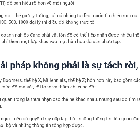
TI) để bạn hiểu rõ hơn về một người.
ng một thế giới lý tưởng, tất cả chúng ta đều muốn tìm hiểu mọi cá 
100, 500, 1000 đại lý thì điều đó không thực tế.
 doanh nghiệp đang phải vật lộn để có thể tiếp nhận được nhiều thế
n chỉ thêm một lớp khác vào một hỗn hợp đã sẵn phức tạp.
ải pháp không phải là sự tách rời,
y Boomers, thế hệ X, Millennials, thế hệ Z; hỗn hợp này bao gồm cá
 mức độ ma sát, rối loạn và thậm chí xung đột.
u quan trọng là thừa nhận các thế hệ khác nhau, nhưng sau đó tìm ra
n.
người nên có quyền truy cập kịp thời, những thông tin liên quan đượ
 nội bộ và những thông tin tổng hợp được.