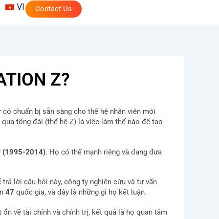
VI
Contact Us
ATION Z?
r
có chuẩn bị sẵn sàng cho thế hệ nhân viên mới
qua tổng đài (thế hệ Z) là việc làm thế nào để tạo
ỷ
(1995-2014)
. Họ có thế mạnh riêng và đang đưa
 trả lời câu hỏi này, công ty nghiên cứu và tư vấn
ên
47
quốc gia, và đây là những gì họ kết luận.
 ổn về tài chính và chính trị, kết quả là họ quan tâm