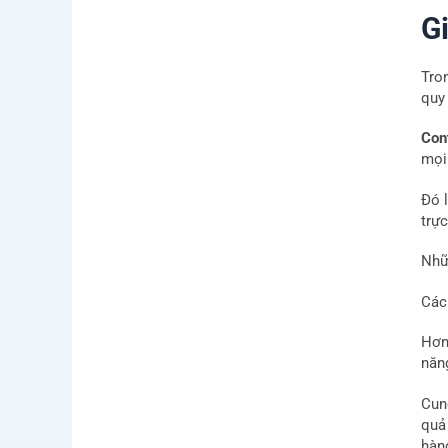
Gi
Tron
quy 
Con
mọi
Đó l
trự
Nhữ
Các
Hơn
năn
Cun
quả 
hàn