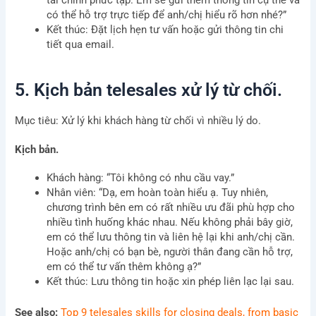
tài chính phức tạp. Em sẽ gửi thêm thông tin cụ thể và
terms
có thể hỗ trợ trực tiếp để anh/chị hiểu rõ hơn nhé?”
&
Send
Kết thúc: Đặt lịch hẹn tư vấn hoặc gửi thông tin chi
conditions
tiết qua email.
Privacy Policy
I
Terms & Conditions
5. Kịch bản telesales xử lý từ chối.
Mục tiêu: Xử lý khi khách hàng từ chối vì nhiều lý do.
Kịch bản.
Khách hàng: “Tôi không có nhu cầu vay.”
Nhân viên: “Dạ, em hoàn toàn hiểu ạ. Tuy nhiên,
chương trình bên em có rất nhiều ưu đãi phù hợp cho
nhiều tình huống khác nhau. Nếu không phải bây giờ,
em có thể lưu thông tin và liên hệ lại khi anh/chị cần.
Hoặc anh/chị có bạn bè, người thân đang cần hỗ trợ,
em có thể tư vấn thêm không ạ?”
Kết thúc: Lưu thông tin hoặc xin phép liên lạc lại sau.
See also:
Top 9 telesales skills for closing deals, from basic