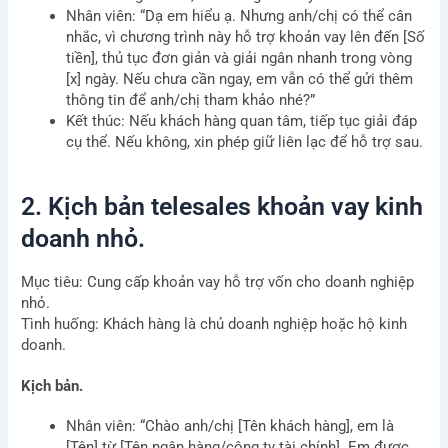
Nhân viên: “Dạ em hiểu ạ. Nhưng anh/chị có thể cân
nhắc, vì chương trình này hỗ trợ khoản vay lên đến [Số
tiền], thủ tục đơn giản và giải ngân nhanh trong vòng
[x] ngày. Nếu chưa cần ngay, em vẫn có thể gửi thêm
thông tin để anh/chị tham khảo nhé?”
Kết thúc: Nếu khách hàng quan tâm, tiếp tục giải đáp
cụ thể. Nếu không, xin phép giữ liên lạc để hỗ trợ sau.
2. Kịch bản telesales khoản vay kinh
doanh nhỏ.
Mục tiêu: Cung cấp khoản vay hỗ trợ vốn cho doanh nghiệp
nhỏ.
Tình huống: Khách hàng là chủ doanh nghiệp hoặc hộ kinh
doanh.
Kịch bản.
Nhân viên: “Chào anh/chị [Tên khách hàng], em là
[Tên] từ [Tên ngân hàng/công ty tài chính]. Em được