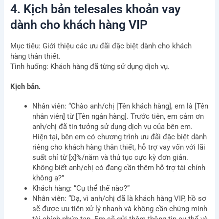
4. Kịch bản telesales khoản vay
dành cho khách hàng VIP
E-
mail
Mục tiêu: Giới thiệu các ưu đãi đặc biệt dành cho khách
Phone
hàng thân thiết.
Tình huống: Khách hàng đã từng sử dụng dịch vụ.
Company
Kịch bản.
Nhân viên: “Chào anh/chị [Tên khách hàng], em là [Tên
Address
nhân viên] từ [Tên ngân hàng]. Trước tiên, em cảm ơn
anh/chị đã tin tưởng sử dụng dịch vụ của bên em.
Hiện tại, bên em có chương trình ưu đãi đặc biệt dành
Description
riêng cho khách hàng thân thiết, hỗ trợ vay vốn với lãi
of
suất chỉ từ [x]%/năm và thủ tục cực kỳ đơn giản.
requirements
Không biết anh/chị có đang cần thêm hỗ trợ tài chính
không ạ?”
Khách hàng: “Cụ thể thế nào?”
Nhân viên: “Dạ, vì anh/chị đã là khách hàng VIP, hồ sơ
Agree
By submitting, you agree to BSV's terms,
sẽ được ưu tiên xử lý nhanh và không cần chứng minh
to
conditions and privacy policy