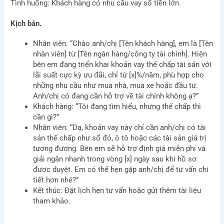
Tình huống: Khách hàng có nhu cầu vay số tiền lớn.
Kịch bản.
Nhân viên: “Chào anh/chị [Tên khách hàng], em là [Tên
nhân viên] từ [Tên ngân hàng/công ty tài chính]. Hiện
bên em đang triển khai khoản vay thế chấp tài sản với
lãi suất cực kỳ ưu đãi, chỉ từ [x]%/năm, phù hợp cho
những nhu cầu như mua nhà, mua xe hoặc đầu tư.
Anh/chị có đang cần hỗ trợ về tài chính không ạ?”
Khách hàng: “Tôi đang tìm hiểu, nhưng thế chấp thì
cần gì?”
Nhân viên: “Dạ, khoản vay này chỉ cần anh/chị có tài
sản thế chấp như sổ đỏ, ô tô hoặc các tài sản giá trị
tương đương. Bên em sẽ hỗ trợ định giá miễn phí và
giải ngân nhanh trong vòng [x] ngày sau khi hồ sơ
Let BSV Help You Gain
được duyệt. Em có thể hẹn gặp anh/chị để tư vấn chi
tiết hơn nhé?”
Deeper Insights Through A
Kết thúc: Đặt lịch hẹn tư vấn hoặc gửi thêm tài liệu
1:1 Consultation Session
tham khảo.
Name