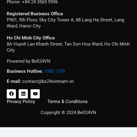
Phone: +84 24 3565 9596
Registered Business Office
P901, 9th Floor, Sky City Tower A, 88 Lang Ha Street, Lang
Ward, Hanoi City
Ho Chi Minh City Office
8A Huynh Lan Khanh Street, Tan Son Hoa Ward, Ho Chi Minh
City
Powered by Bell24VN
Business Hotline:
1900 1739
E-mail:
contact@bs24vietnam.vn
F
L
Y
a
i
o
c
n
u
Privacy Policy
Terms & Conditions
e
k
t
b
e
u
Copyright ® 2024 Bell24VN
o
d
b
o
i
e
k
n