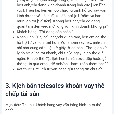
biết anh/chị đang kinh doanh trong lĩnh vực [Tên lĩnh
vực]. Hiện tại, bên em có chương trình hỗ trợ vay vốn
kinh doanh với lãi suất ưu đãi chỉ [x]%/năm và hạn
mức lên tới [Số tiền]. Không biết anh/chị có đang
quan tâm đến việc mở rộng vốn kinh doanh không ạ?”
Khách hàng: “Tôi đang cân nhắc.”
Nhân viên: “Dạ, nếu anh/chị quan tâm, bên em có thể
hỗ trợ tư vấn chi tiết hơn. Với khoản vay này, anh/chị
chỉ cần cung cấp [liệt kê giấy tờ cơ bản]. Thời gian xử
lý hồ sơ cũng rất nhanh, chỉ từ [x] ngày là có thể giải
ngân. Em có thể đặt lịch hẹn tư vấn trực tiếp hoặc gửi
thông tin qua email để anh/chị tham khảo thêm nhé?”
Kết thúc: Đặt lịch tư vấn hoặc gửi thông tin chi tiết.
3. Kịch bản telesales khoản vay thế
chấp tài sản
Mục tiêu: Thu hút khách hàng vay vốn bằng hình thức thế
chấp.