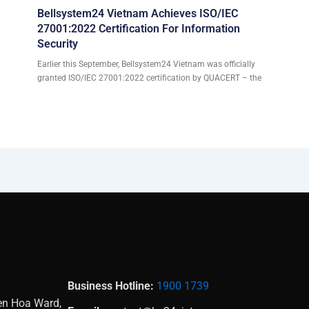
Bellsystem24 Vietnam Achieves ISO/IEC
27001:2022 Certification For Information
Security
Earlier this September, Bellsystem24 Vietnam was officially
granted ISO/IEC 27001:2022 certification by QUACERT – the
Business Hotline:
1900 1739
Yen Hoa Ward,