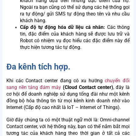
khách hàng dựa trên những đặc điểm của họ.
Ngoài ra bạn cũng có thể sử dụng các hệ thống gọi
ra tự động/ gửi SMS tự động theo tên và nhu cầu
khách hàng.
Cấp độ tự động hóa dữ liệu cá nhân:
Các thông
tin, đặc điểm của khách hàng sẽ được lưu trữ và
Robot có nhiệm vụ đọc hiểu các đặc điểm này để
thực hiện tương tác tự động.
Đa kênh tích hợp.
Khi các Contact center đang có xu hướng
chuyển đổi
sang nền tảng đám mây
(Cloud Contact center)
, đây là
cơ hội để doanh nghiệp sử dụng tổng đài như một kênh
đồng bộ hóa thông tin từ mọi kênh kinh doanh nhờ vào
Internet (Cấp độ cao nhất là IoT – Internet of Things).
Let BSV Help You Gain
Deeper Insights Through A
Giờ đây chúng ta có một thuật ngữ mới là: Omni-channel
Contact center, với hệ thống này, bạn có thể nắm bắt mọi
1:1 Consultation Session
tương tác của khách hàng theo thời gian ở tất cả các