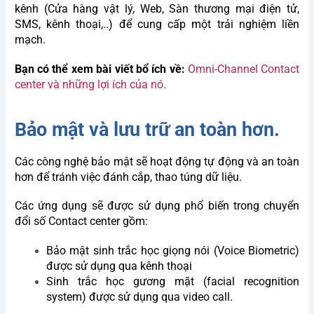
kênh (Cửa hàng vật lý, Web, Sàn thương mại điện tử,
Name
SMS, kênh thoại,..) để cung cấp một trải nghiệm liền
mạch.
E-
mail
Bạn có thể xem bài viết bổ ích về:
Omni-Channel Contact
center và những lợi ích của nó.
Phone
Bảo mật và lưu trữ an toàn hơn.
Company
Các công nghệ bảo mật sẽ hoạt động tự động và an toàn
hơn để tránh việc đánh cắp, thao túng dữ liệu.
Address
Các ứng dụng sẽ được sử dụng phổ biến trong chuyển
đổi số Contact center gồm:
Description
of
Bảo mật sinh trắc học giọng nói (Voice Biometric)
requirements
được sử dụng qua kênh thoại
Sinh trắc học gương mặt (facial recognition
system) được sử dụng qua video call.
Agree
By submitting, you agree to BSV's terms,