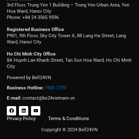
3rd Floor, Trung Yen 1 Building – Trung Yen Urban Area, Yen
Hoa Ward, Hanoi City
Phone: +84 24 3565 9596
Registered Business Office
P901, 9th Floor, Sky City Tower A, 88 Lang Ha Street, Lang
Ward, Hanoi City
Ho Chi Minh City Office
8A Huynh Lan Khanh Street, Tan Son Hoa Ward, Ho Chi Minh
City
Powered by Bell24VN
Business Hotline:
1900 1739
E-mail:
contact@bs24vietnam.vn
F
L
Y
a
i
o
c
n
u
Privacy Policy
Terms & Conditions
e
k
t
b
e
u
Copyright ® 2024 Bell24VN
o
d
b
o
i
e