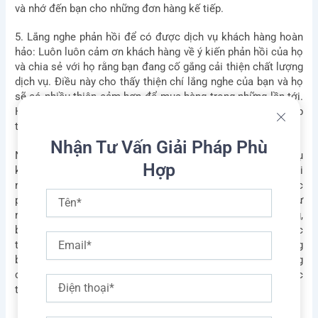
và nhớ đến bạn cho những đơn hàng kế tiếp.
5. Lắng nghe ​​phản hồi để có được dịch vụ khách hàng hoàn
hảo: Luôn luôn cảm ơn khách hàng về ý kiến ​​phản hồi của họ
và chia sẻ với họ rằng bạn đang cố gắng cải thiện chất lượng
dịch vụ. Điều này cho thấy thiện chí lắng nghe của bạn và họ
sẽ có nhiều thiện cảm hơn để mua hàng trong những lần tới.
Hoặc, bạn có thể tặng họ một mã giảm giá cho lần mua tiếp
theo.
Nhận Tư Vấn Giải Pháp Phù
Nhưng Bellsystem24-Vietnam hiểu rằng, để nâng tầm dịch vụ
Hợp
khách hàng đạt đến chuyên nghiệp và có thể sản sinh ra lợi
nhuận trong thời đại hiện nay, không thể trông chờ vào các
Tên
phương pháp thủ công, mà cần có nghiên cứu và đầu tư
nghiêm túc vào các công nghệ tiên tiến. Hãy tưởng tượng,
bạn có 10.000 khách hàng cần phục vụ và tất cả chỉ được
Email
triển khai qua những hình thức kiểm tra thông tin thủ công
bằng file Excel hoặc gọi điện thoại cho khách hàng bằng
cách bấm số thủ công trên di động. Thật bất khả thi hoặc
Điện
tốn quá nhiều nguồn lực phải không?
thoại