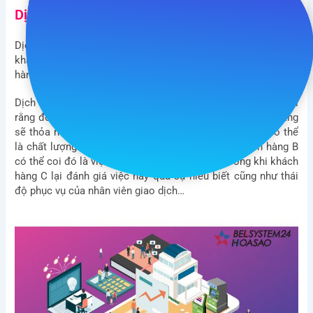
Dịch vụ khách hàng thực chất là gì?
Dịch vụ khách hàng diễn ra trong mọi quá trình tương tác của
khách hàng và doanh nghiệp, dù đó là trước hay sau khi mua
hàng, và dù khách hàng có hoặc không có ý định mua.
Dịch vụ khách hàng là tất cả những gì mà khách hàng nghĩ
rằng đó là tiện ích cần phải có dành cho mình và mong rằng
sẽ thỏa mãn được họ. Đối với một khách hàng A, đó có thể
là chất lượng sản phẩm với giá cả phải chăng, khách hàng B
có thể coi đó là việc giao hàng đúng giờ hẹn, trong khi khách
hàng C lại đánh giá việc này qua sự hiểu biết cũng như thái
độ phục vụ của nhân viên giao dịch…