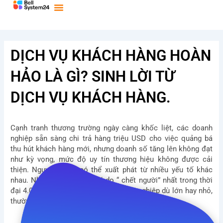
Bỏ
qua
nội
dung
DỊCH VỤ KHÁCH HÀNG HOÀN
HẢO LÀ GÌ? SINH LỜI TỪ
DỊCH VỤ KHÁCH HÀNG.
Cạnh tranh thương trường ngày càng khốc liệt, các doanh
nghiệp sẵn sàng chi trả hàng triệu USD cho việc quảng bá
thu hút khách hàng mới, nhưng doanh số tăng lên không đạt
như kỳ vọng, mức độ uy tín thương hiệu không được cải
thiện. Nguyên nhân có thể xuất phát từ nhiều yếu tố khác
nhau. Nhưng bạn có biết, lý do “ chết người” nhất trong thời
đại 4.0 có thể đánh sập bất cứ doanh nghiệp dù lớn hay nhỏ,
thường đến từ
DỊCH VỤ KHÁCH HÀNG.