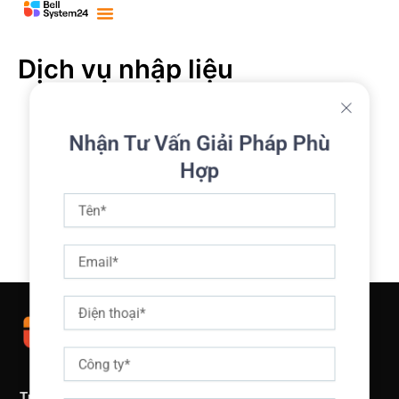
Bỏ
qua
nội
dung
Dịch vụ nhập liệu
Nhận Tư Vấn Giải Pháp Phù
Hợp
Tên
Email
Điện
thoại
Công
ty
Trụ sở