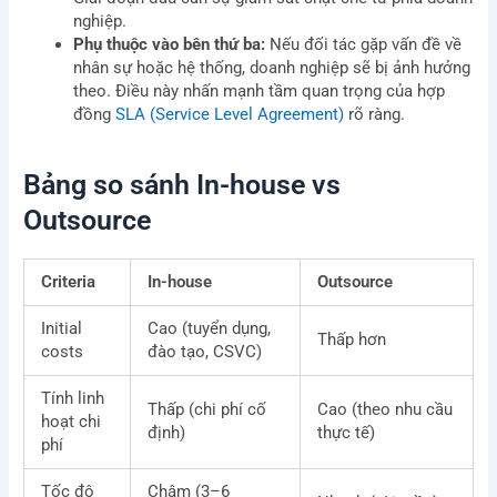
nghiệp.
Phụ thuộc vào bên thứ ba:
Nếu đối tác gặp vấn đề về
nhân sự hoặc hệ thống, doanh nghiệp sẽ bị ảnh hưởng
theo. Điều này nhấn mạnh tầm quan trọng của hợp
đồng
SLA (Service Level Agreement)
rõ ràng.
Bảng so sánh In-house vs
Outsource
Criteria
In-house
Outsource
Initial
Cao (tuyển dụng,
Thấp hơn
costs
đào tạo, CSVC)
Tính linh
Thấp (chi phí cố
Cao (theo nhu cầu
hoạt chi
định)
thực tế)
phí
Tốc độ
Chậm (3–6