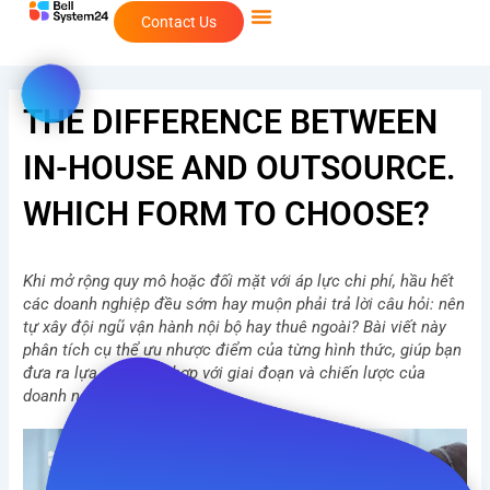
Skip
Contact Us
to
content
THE DIFFERENCE BETWEEN
IN-HOUSE AND OUTSOURCE.
WHICH FORM TO CHOOSE?
Khi mở rộng quy mô hoặc đối mặt với áp lực chi phí, hầu hết
các doanh nghiệp đều sớm hay muộn phải trả lời câu hỏi: nên
tự xây đội ngũ vận hành nội bộ hay thuê ngoài? Bài viết này
phân tích cụ thể ưu nhược điểm của từng hình thức, giúp bạn
đưa ra lựa chọn phù hợp với giai đoạn và chiến lược của
doanh nghiệp mình.