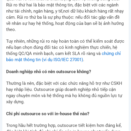
Rủi ro thứ hai là bảo mật thông tin, đặc biệt với các ngành
như tài chính, ngân hàng, y tế,nơi dữ liệu khách hàng rất nhạy
cảm. Rủi ro thứ ba là sự phụ thuộc: nếu đối tác gặp vấn đề
về nhân sự hay hệ thống, hoạt động của bạn sẽ bị ảnh hưởng
theo.
Tuy nhiên, những rủi ro này hoàn toàn có thể kiểm soát được
nếu bạn chọn đúng đối tác có kinh nghiệm thực chiến, hệ
thống QC/QA minh bạch, cam kết SLA rõ ràng và
chứng chỉ
bảo mật thông tin (ví dụ ISO/IEC 27001)
.
Doanh nghiệp nhỏ có nên outsource không?
Thường là nên, đặc biệt với các chức năng hỗ trợ như CSKH
hay nhập liệu. Outsource giúp doanh nghiệp nhỏ tiếp cận
ngay chuyên môn và hệ thống mà họ không đủ nguồn lực tự
xây dựng.
Chi phí outsource so với in-house thế nào?
Trong hầu hết trường hợp, outsource tiết kiệm hơn đáng kể,