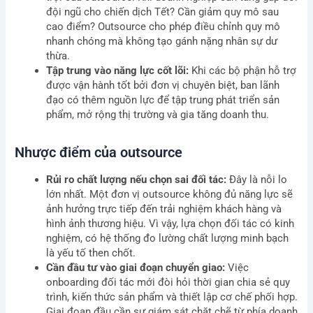
đội ngũ cho chiến dịch Tết? Cần giảm quy mô sau
cao điểm? Outsource cho phép điều chỉnh quy mô
nhanh chóng mà không tạo gánh nặng nhân sự dư
thừa.
Tập trung vào năng lực cốt lõi:
Khi các bộ phận hỗ trợ
được vận hành tốt bởi đơn vị chuyên biệt, ban lãnh
đạo có thêm nguồn lực để tập trung phát triển sản
phẩm, mở rộng thị trường và gia tăng doanh thu.
Nhược điểm của outsource
Rủi ro chất lượng nếu chọn sai đối tác:
Đây là nỗi lo
lớn nhất. Một đơn vị outsource không đủ năng lực sẽ
ảnh hưởng trực tiếp đến trải nghiệm khách hàng và
hình ảnh thương hiệu. Vì vậy, lựa chọn đối tác có kinh
nghiệm, có hệ thống đo lường chất lượng minh bạch
là yếu tố then chốt.
Cần đầu tư vào giai đoạn chuyển giao:
Việc
onboarding đối tác mới đòi hỏi thời gian chia sẻ quy
trình, kiến thức sản phẩm và thiết lập cơ chế phối hợp.
Giai đoạn đầu cần sự giám sát chặt chẽ từ phía doanh