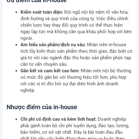
Ưu điểm của in-house
Kiểm soát toàn diện:
Đội ngũ nội bộ nắm rõ văn hóa,
định hướng và quy trình của công ty. Việc điều chỉnh
chiến lược hay thay đổi quy trình có thể thực hiện
ngay lập tức mà không cần qua khâu phối hợp với bên
ngoài.
Am hiểu sản phẩm/dịch vụ sâu:
Nhân viên in-house
tích lũy kiến thức sản phẩm theo thời gian, đặc biệt có
giá trị với các ngành đặc thù hoặc sản phẩm phức tạp
cần tư vấn chuyên sâu.
Gắn kết và cam kết cao hơn:
Nhân viên nội bộ thường
có mức độ gắn bó với thương hiệu tốt hơn, phù hợp
với các vị trí đòi hỏi sự đại diện hình ảnh doanh
nghiệp.
Nhược điểm của in-house
Chi phí cố định cao và kém linh hoạt:
Doanh nghiệp
phải gánh toàn bộ chi phí tuyển dụng, đào tạo, lương,
bảo hiểm, cơ sở vật chất. Đây là bài toán đau đầu
nhất khi nhu cầu biến động theo mùa vụ hoặc theo