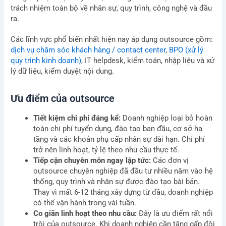
trách nhiệm toàn bộ về nhân sự, quy trình, công nghệ và đầu
ra.
Các lĩnh vực phổ biến nhất hiện nay áp dụng outsource gồm:
dịch vụ chăm sóc khách hàng / contact center
,
BPO (xử lý
quy trình kinh doanh)
, IT helpdesk, kiểm toán, nhập liệu và xử
lý dữ liệu, kiểm duyệt nội dung.
Ưu điểm của outsource
Tiết kiệm chi phí đáng kể:
Doanh nghiệp loại bỏ hoàn
toàn chi phí tuyển dụng, đào tạo ban đầu, cơ sở hạ
tầng và các khoản phụ cấp nhân sự dài hạn. Chi phí
trở nên linh hoạt, tỷ lệ theo nhu cầu thực tế.
Tiếp cận chuyên môn ngay lập tức:
Các đơn vị
outsource chuyên nghiệp đã đầu tư nhiều năm vào hệ
thống, quy trình và nhân sự được đào tạo bài bản.
Thay vì mất 6-12 tháng xây dựng từ đầu, doanh nghiệp
có thể vận hành trong vài tuần.
Co giãn linh hoạt theo nhu cầu:
Đây là ưu điểm rất nổi
trội của outsource. Khi doanh nghiệp cần tăng gấp đôi