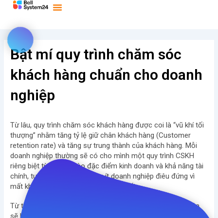
Bỏ
qua
nội
dung
Bật mí quy trình chăm sóc
khách hàng chuẩn cho doanh
nghiệp
Từ lâu, quy trình chăm sóc khách hàng được coi là “vũ khí tối
thượng” nhằm tăng tỷ lệ giữ chân khách hàng (Customer
retention rate) và tăng sự trung thành của khách hàng. Mỗi
doanh nghiệp thường sẽ có cho mình một quy trình CSKH
riêng biệt tùy thuộc vào đặc điểm kinh doanh và khả năng tài
chính, tuy vậy, cũng có không ít doanh nghiệp điêu đứng vì
mất khách do hiệu quả CSKH không tốt.
Từ thực tế đó, một quy trình CSKH 5 bước được chuẩn hóa
sẽ là cứu tinh cho nhiều doanh nghiệp. Trong bài viết này,