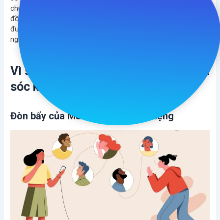
chúng tôi sẽ đề cập tới lý do cần chú trọng quy trình CSKH,
đồng thời giới thiệu quy trình chăm sóc khách hàng 5 bước đã
được kiểm chứng và áp dụng thành công cho nhiều doanh
nghiệp.
Vì sao cần chú trọng quy trình Chăm
sóc khách hàng?
Đòn bẩy của Marketing truyền miệng