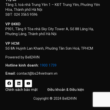
Tầng 3, toà nhà Trung Yên 1 – KĐT Trung Yên, Phường Yên
Hòa, Thành phố Hà Nội
SĐT: 024 3565 9596
VP ĐKKD
P901, Tầng 9 Tòa nhà Sky City Tower A, Số 88 Láng Hạ,
Phường Láng, Thành phố Hà Nội
VP HCM
Số 8A Huỳnh Lan Khanh, Phường Tân Sơn Hoà, TPHCM
Powered by Bell24VN
Hotline kinh doanh:
1900 1739
Email:
contact@bs24vietnam.vn
F
L
Y
a
i
o
c
n
u
Chính sách bảo mật
Điều khoản & Điều kiện
e
k
t
b
e
u
Copyright ® 2024 Bell24VN
o
d
b
o
i
e
k
n