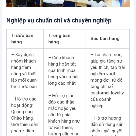
Nghiệp vụ chuẩn chỉ và chuyên nghiệp
Trước bán
Trong bán
Sau bán hàng
hàng
hàng
– Xây dựng
– Tái chăm sóc,
– Giúp khách
nhóm khách
giúp gia tăng sự
hàng hoàn tất
hàng tiềm
yêu thích, tạo trải
quá trình mua
năng và thiết
nghiệm vượt
hàng với sự hài
lập mối quan
mong đợi, từ đó
lòng cao nhất
hệ trước bán
tăng chỉ số
customer loyalty
– Hỗ trợ giải
– Hỗ trợ các
của doanh
đáp các thắc
hoạt động:
nghiệp
mắc hoặc yêu
Quảng cáo,
cầu từ phía
Chào hàng,
– Hỗ trợ hướng
khách hàng như
Giới thiệu sản
dẫn sử dụng sản
tư vấn thêm,
phẩm/ dịch
phẩm, giải quyết
hướng dẫn mua