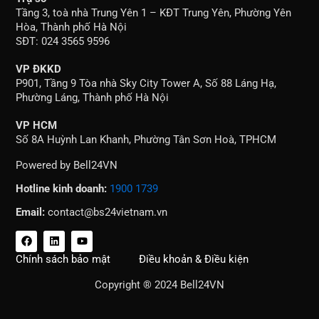
Tầng 3, toà nhà Trung Yên 1 – KĐT Trung Yên, Phường Yên
Hòa, Thành phố Hà Nội
SĐT: 024 3565 9596
VP ĐKKD
P901, Tầng 9 Tòa nhà Sky City Tower A, Số 88 Láng Hạ,
Phường Láng, Thành phố Hà Nội
VP HCM
Số 8A Huỳnh Lan Khanh, Phường Tân Sơn Hoà, TPHCM
Powered by Bell24VN
Hotline kinh doanh:
1900 1739
Email:
contact@bs24vietnam.vn
F
L
Y
a
i
o
c
n
u
Chính sách bảo mật
Điều khoản & Điều kiện
e
k
t
b
e
u
Copyright ® 2024 Bell24VN
o
d
b
o
i
e
k
n