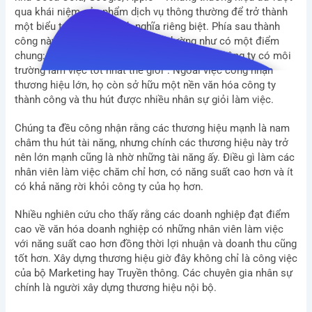
qua khái niệm sản phẩm dịch vụ thông thường để trở thành
một biểu tượng, một định nghĩa riêng biệt. Phía sau thành
công này, tất cả các thương hiệu dường như có một điểm
chung: Họ luôn đứng đầu danh sách “Những công ty có môi
trường làm việc tốt nhất thế giới”. Ngoài việc công nhận
thương hiệu lớn, họ còn sở hữu một nền văn hóa công ty
thành công và thu hút được nhiều nhân sự giỏi làm việc.
Chúng ta đều công nhận rằng các thương hiệu mạnh là nam
châm thu hút tài năng, nhưng chính các thương hiệu này trở
nên lớn mạnh cũng là nhờ những tài năng ấy. Điều gì làm các
nhân viên làm việc chăm chỉ hơn, có năng suất cao hơn và ít
có khả năng rời khỏi công ty của họ hơn.
Nhiều nghiên cứu cho thấy rằng các doanh nghiệp đạt điểm
cao về văn hóa doanh nghiệp có những nhân viên làm việc
với năng suất cao hơn đồng thời lợi nhuận và doanh thu cũng
tốt hơn. Xây dựng thương hiệu giờ đây không chỉ là công việc
của bộ Marketing hay Truyền thông. Các chuyên gia nhân sự
chính là người xây dựng thương hiệu nội bộ.