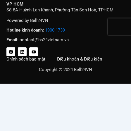
VP HCM
Số 8A Huỳnh Lan Khanh, Phường Tân Sơn Hoà, TPHCM
Powered by Bell24VN
Hotline kinh doanh:
1900 1739
Email:
contact@bs24vietnam.vn
F
L
Y
a
i
o
c
n
u
Chính sách bảo mật
Điều khoản & Điều kiện
e
k
t
b
e
u
Copyright ® 2024 Bell24VN
o
d
b
o
i
e
k
n