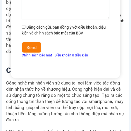
tả
biệt là các tổ chức đa quốc gia, đang tạo ra một cách tiếp
yêu
cận thống nhất để giao tiếp với nhân viên. Hành trình xây
cầu
dựng thương hiệu và truyền thông nội bộ nhân viên phải duy
trì tính nhất quán và xây dựng được bản sắc riêng. Bằng cách
đó, mỗi khi một nhân viên nhận được thông tin về chính
Đồng
Bằng cách gửi, bạn đồng ý với điều khoản, điệu
sách, thủ tục hoặc tin tức của công ty, cho dù họ truy cập
ý
kiện và chính sách bảo mật của BSV
thông tin đó ở California hay Canada hay Vương quốc Anh
điều
hay Philipin, họ đều có thể dễ dàng tương thông điệp của
khoản
doanh nghiệp.
Send
&
Chính sách bảo mật
Ι
Điều khoản & điều kiện
điều
kiện
Công nghệ
Công nghệ mà nhân viên sử dụng tại nơi làm việc tác động
đến nhận thức họ về thương hiệu, Công nghệ hiện đại và dễ
sử dụng chứng tỏ rằng đó một tổ chức sáng tạo. Tạo ra các
cổng thông tin thân thiện dễ tương tác với smartphone, máy
tính bảng giúp nhân viên có thể truy cập mọi lúc, mọi nơi,
thuận tiện tăng cường tương tác cho thông điệp mà nhân sự
đưa ra.