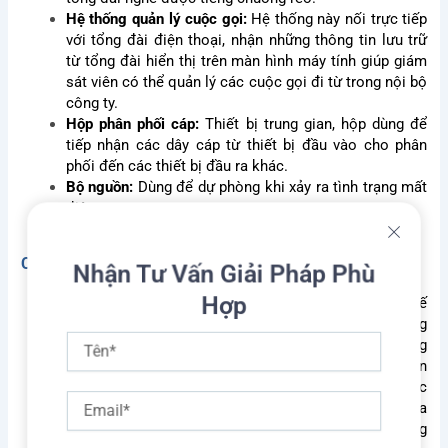
Hệ thống quản lý cuộc gọi:
Hệ thống này nối trực tiếp
với tổng đài điện thoại, nhận những thông tin lưu trữ
từ tổng đài hiển thị trên màn hình máy tính giúp giám
sát viên có thể quản lý các cuộc gọi đi từ trong nội bộ
công ty.
Hộp phân phối cáp:
Thiết bị trung gian, hộp dùng để
tiếp nhận các dây cáp từ thiết bị đầu vào cho phân
phối đến các thiết bị đầu ra khác.
Bộ nguồn:
Dùng để dự phòng khi xảy ra tình trạng mất
điện.
Các thiết bị đầu ra của IP Call Center
Nhận Tư Vấn Giải Pháp Phù
Hợp
Bàn lập trình (máy key):
Bàn lập trình được thiết kế
theo hình dạng của một máy điện thoại, được sử dụng
Tên
để cài đặt theo các yêu cầu riêng biệt của từng công
ty, bàn lập trình có tính năng nhận thông tin truyền đến
từ tổng đài điện thọai và cho phép kết nối các cuộc
Email
gọi đến từng máy nhánh, cho hiển thị thông tin của
các máy nhánh báo hiệu cho biết máy nhánh nào đang