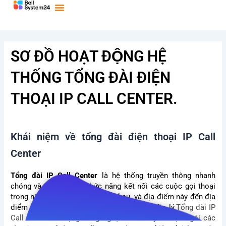
Bỏ
qua
nội
dung
SƠ ĐỒ HOẠT ĐỘNG HỆ
THỐNG TỔNG ĐÀI ĐIỆN
THOẠI IP CALL CENTER.
Khái niệm về tổng đài điện thoại IP Call
Center
Tổng đài IP Call Center
là hệ thống truyền thông nhanh
chóng và tiện ích, có chức năng kết nối các cuộc gọi thoại
trong nội bộ doanh nghiệp với nhau, và địa điểm này đến địa
điểm khác mà không bị hạn chế bởi vị trí địa lý.
Tổng đài IP
Call Center sử dụng công nghệ VoIP chuyển mạch gói các