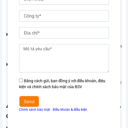
thoại
Anh/chị có nghĩ đến việc đầu tư hay mua căn hộ ở
đây chưa? Nếu có bất kỳ câu hỏi nào về giá cả hay
Công
các phương thức thanh toán, em sẽ rất vui lòng giải
ty
đáp.
Địa
Khuyến khích hành động:
chỉ
Nếu anh/chị cần, em có thể sắp xếp lại lịch tham quan
Mô
để anh/chị xem các căn hộ mẫu. Anh/chị thấy sao?
tả
yêu
Kết thúc:
cầu
Cảm ơn anh/chị đã dành thời gian nghe em chia sẻ.
Đồng
Bằng cách gửi, bạn đồng ý với điều khoản, điệu
Nếu cần hỗ trợ gì, anh/chị cứ liên hệ với em nhé. Chúc
ý
kiện và chính sách bảo mật của BSV
anh/chị một ngày thật vui!
điều
khoản
Send
4. Kịch bản cho khách hàng đang do
&
Chính sách bảo mật
Ι
Điều khoản & điều kiện
điều
dự hoặc chưa quyết định
kiện