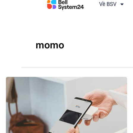
Bỏ
Về BSV
qua
nội
dung
momo