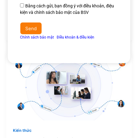
Outsource ở đỉnh hiệu suất?
Đồng
Bằng cách gửi, bạn đồng ý với điều khoản, điệu
ý
kiện và chính sách bảo mật của BSV
nguyenhuuthang@bell24vietnam.vn
/
Tháng 6 23, 2026
điều
Nhiều doanh nghiệp ký hợp đồng telesale outsource
khoản
Send
với kỳ vọng tăng doanh số, và có thời gian tập trung
&
Chính sách bảo mật
Ι
Điều khoản & điều kiện
điều
kiện
Kiến thức