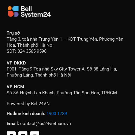
Trụ sở
Tầng 3, toà nhà Trung Yên 1 – KĐT Trung Yên, Phường Yên
Hòa, Thành phố Hà Nội
SĐT: 024 3565 9596
VP ĐKKD
P901, Tầng 9 Tòa nhà Sky City Tower A, Số 88 Láng Hạ,
Phường Láng, Thành phố Hà Nội
VP HCM
Số 8A Huỳnh Lan Khanh, Phường Tân Sơn Hoà, TPHCM
Powered by Bell24VN
Hotline kinh doanh:
1900 1739
Email:
contact@bs24vietnam.vn
F
L
Y