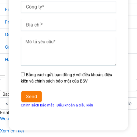
Công
ty
Finnish
Lithuanian
Ukrainian
Địa
French
Malay
Urdu
chỉ
German
Maltese
Vietnamese
Mô
tả
Greek
Norwegian
Welsh
yêu
cầu
Haitian Creole
Persian
TRANSLATE with
COPY THE URL BELOW
Đồng
Bằng cách gửi, bạn đồng ý với điều khoản, điệu
ý
kiện và chính sách bảo mật của BSV
điều
Back
EMBED THE SNIPPET BELOW IN YOUR SITE
khoản
Send
&
Chính sách bảo mật
Ι
Điều khoản & điều kiện
điều
Enable collaborative features and customize widget:
Bing
kiện
Webmaster Portal
Back
Xem chi tiết