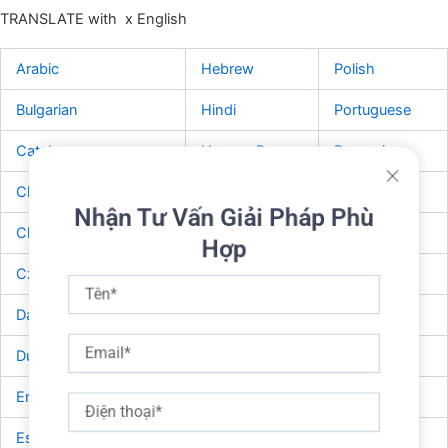
TRANSLATE with
x
English
Arabic
Hebrew
Polish
Bulgarian
Hindi
Portuguese
Catalan
Hmong Daw
Romanian
Chinese Simplified
Hungarian
Russian
Nhận Tư Vấn Giải Pháp Phù
Chinese Traditional
Indonesian
Slovak
Hợp
Czech
Italian
Slovenian
Tên
Danish
Japanese
Spanish
Email
Dutch
Klingon
Swedish
English
Korean
Thai
Điện
thoại
Estonian
Latvian
Turkish