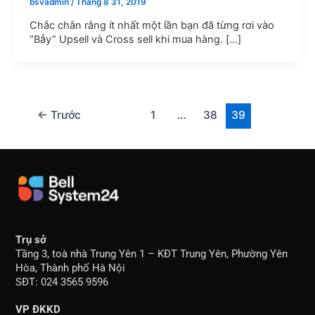
bsvadmin
/
Tháng 8 31, 2019
Chắc chắn rằng ít nhất một lần bạn đã từng rơi vào
“Bẫy” Upsell và Cross sell khi mua hàng. […]
←
Trước
1
…
38
39
Trụ sở
Tầng 3, toà nhà Trung Yên 1 – KĐT Trung Yên, Phường Yên
Hòa, Thành phố Hà Nội
SĐT: 024 3565 9596
VP ĐKKD