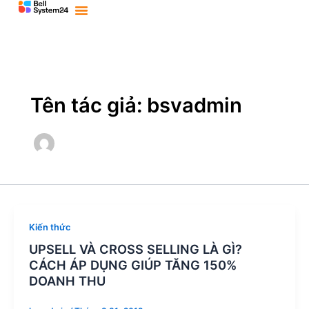
Bỏ
Phân
qua
trang
nội
bài
dung
viết
Tên tác giả: bsvadmin
Kiến thức
UPSELL VÀ CROSS SELLING LÀ GÌ?
CÁCH ÁP DỤNG GIÚP TĂNG 150%
DOANH THU