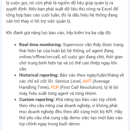
lý cuộc gọi, nó còn phải là nguồn dữ liệu giúp quản lý ra
quyết định. Nếu bạn phải xuất dữ liệu thủ công ra Excel để
tổng hợp báo cáo cuối tuần, đó là dấu hiệu hệ thống đang
cản trở thay vì hỗ trợ việc quản lý.
Khi đánh giá năng lực báo cáo, hãy kiểm tra ba cấp độ:
Real-time monitoring:
Supervisor cần thấy được trạng
thái hiện tại của toàn bộ hệ thống, số agent đang
online/offline/on-call, số cuộc gọi đang chờ, thời gian
chờ trung bình hiện tại và có thể can thiệp ngay khi
cần.
Historical reporting:
Báo cáo theo ngày/tuần/tháng về
các chỉ số cốt lõi: Service Level,
AHT
(Average
Handling Time),
FCR
(First Call Resolution), tỷ lệ bỏ
máy, hiệu suất từng agent và từng nhóm.
Custom reporting:
Khả năng tạo báo cáo tùy chỉnh
theo nhu cầu riêng của doanh nghiệp, vì không phải
mọi doanh nghiệp đều theo dõi cùng một bộ KPI. Hãy
thử yêu cầu nhà cung cấp demo việc tạo một báo cáo
tùy chỉnh ngay trong buổi demo.