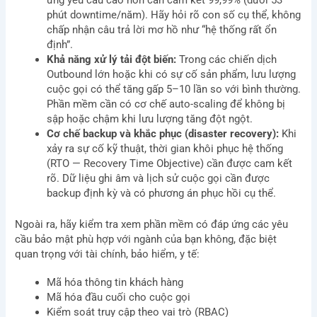
ứng yêu cầu cao hơn cần cam kết 99,99% (dưới 53
phút downtime/năm). Hãy hỏi rõ con số cụ thể, không
chấp nhận câu trả lời mơ hồ như “hệ thống rất ổn
định”.
Khả năng xử lý tải đột biến:
Trong các chiến dịch
Outbound lớn hoặc khi có sự cố sản phẩm, lưu lượng
cuộc gọi có thể tăng gấp 5–10 lần so với bình thường.
Phần mềm cần có cơ chế auto-scaling để không bị
sập hoặc chậm khi lưu lượng tăng đột ngột.
Cơ chế backup và khắc phục (disaster recovery):
Khi
xảy ra sự cố kỹ thuật, thời gian khôi phục hệ thống
(RTO — Recovery Time Objective) cần được cam kết
rõ. Dữ liệu ghi âm và lịch sử cuộc gọi cần được
backup định kỳ và có phương án phục hồi cụ thể.
Ngoài ra, hãy kiểm tra xem phần mềm có đáp ứng các yêu
cầu bảo mật phù hợp với ngành của bạn không, đặc biệt
quan trọng với tài chính, bảo hiểm, y tế:
Mã hóa thông tin khách hàng
Mã hóa đầu cuối cho cuộc gọi
Kiểm soát truy cập theo vai trò (RBAC)