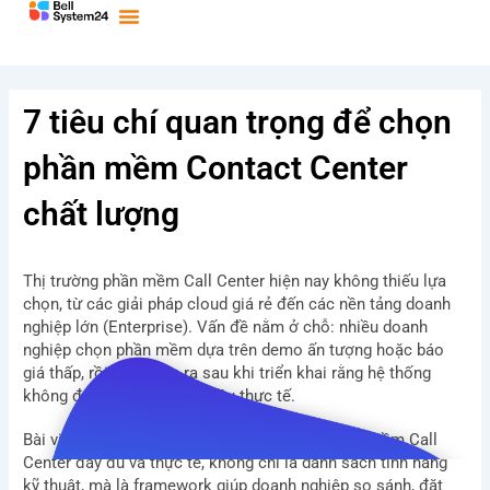
Bỏ
qua
nội
dung
7 tiêu chí quan trọng để chọn
phần mềm Contact Center
chất lượng
Thị trường phần mềm Call Center hiện nay không thiếu lựa
chọn, từ các giải pháp cloud giá rẻ đến các nền tảng doanh
nghiệp lớn (Enterprise). Vấn đề nằm ở chỗ: nhiều doanh
nghiệp chọn phần mềm dựa trên demo ấn tượng hoặc báo
giá thấp, rồi phát hiện ra sau khi triển khai rằng hệ thống
không đáp ứng được nhu cầu thực tế.
Bài viết này cung cấp bộ tiêu chí đánh giá phần mềm Call
Center đầy đủ và thực tế, không chỉ là danh sách tính năng
kỹ thuật, mà là framework giúp doanh nghiệp so sánh, đặt