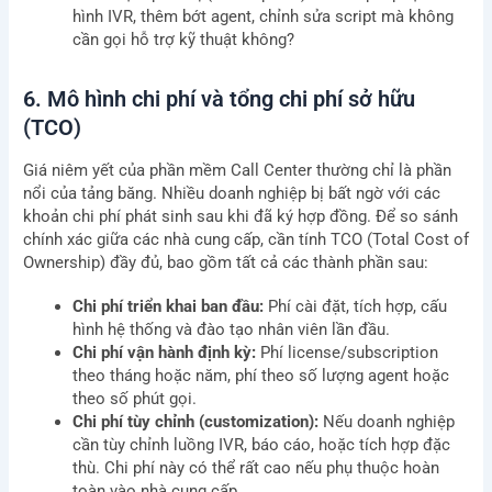
hình IVR, thêm bớt agent, chỉnh sửa script mà không
cần gọi hỗ trợ kỹ thuật không?
6. Mô hình chi phí và tổng chi phí sở hữu
(TCO)
Giá niêm yết của phần mềm Call Center thường chỉ là phần
nổi của tảng băng. Nhiều doanh nghiệp bị bất ngờ với các
khoản chi phí phát sinh sau khi đã ký hợp đồng. Để so sánh
chính xác giữa các nhà cung cấp, cần tính TCO (Total Cost of
Ownership) đầy đủ, bao gồm tất cả các thành phần sau:
Chi phí triển khai ban đầu:
Phí cài đặt, tích hợp, cấu
hình hệ thống và đào tạo nhân viên lần đầu.
Chi phí vận hành định kỳ:
Phí license/subscription
theo tháng hoặc năm, phí theo số lượng agent hoặc
theo số phút gọi.
Chi phí tùy chỉnh (customization):
Nếu doanh nghiệp
cần tùy chỉnh luồng IVR, báo cáo, hoặc tích hợp đặc
thù. Chi phí này có thể rất cao nếu phụ thuộc hoàn
toàn vào nhà cung cấp.