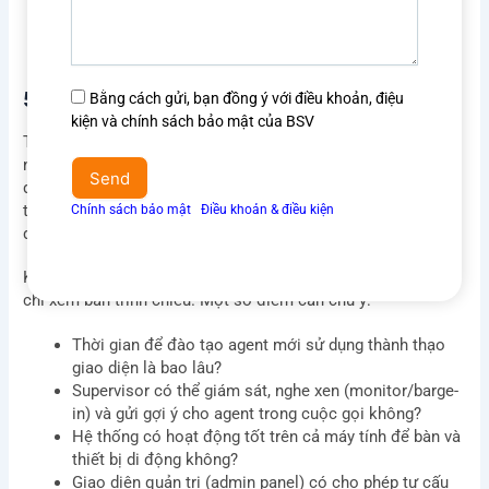
yêu
thực sự hợp nhất trên một giao diện không, hay chỉ là
cầu
các module rời rạc.
5. Trải nghiệm sử dụng
Đồng
Bằng cách gửi, bạn đồng ý với điều khoản, điệu
ý
kiện và chính sách bảo mật của BSV
Tiêu chí này thường bị bỏ qua trong quá trình đánh giá,
điều
nhưng lại ảnh hưởng trực tiếp đến năng suất và tỷ lệ lỗi của
khoản
Send
đội ngũ vận hành. Một giao diện phức tạp, nhiều bước thao
&
tác không cần thiết sẽ làm tăng AHT và tỷ lệ lỗi nhập liệu,
Chính sách bảo mật
Ι
Điều khoản & điều kiện
điều
đặc biệt với nhân viên mới.
kiện
Khi demo phần mềm, hãy yêu cầu được thử trực tiếp, không
chỉ xem bản trình chiếu. Một số điểm cần chú ý:
Thời gian để đào tạo agent mới sử dụng thành thạo
giao diện là bao lâu?
Supervisor có thể giám sát, nghe xen (monitor/barge-
in) và gửi gợi ý cho agent trong cuộc gọi không?
Hệ thống có hoạt động tốt trên cả máy tính để bàn và
thiết bị di động không?
Giao diện quản trị (admin panel) có cho phép tự cấu