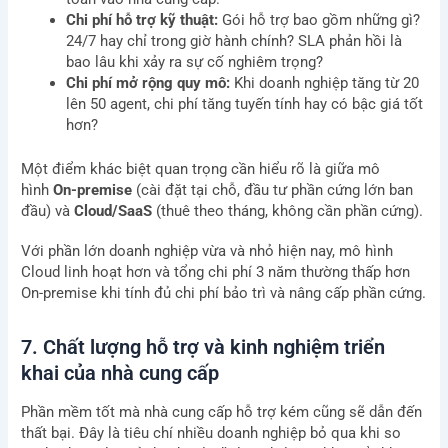
Chi phí hỗ trợ kỹ thuật:
Gói hỗ trợ bao gồm những gì?
24/7 hay chỉ trong giờ hành chính? SLA phản hồi là
bao lâu khi xảy ra sự cố nghiêm trọng?
Chi phí mở rộng quy mô:
Khi doanh nghiệp tăng từ 20
lên 50 agent, chi phí tăng tuyến tính hay có bậc giá tốt
hơn?
Một điểm khác biệt quan trọng cần hiểu rõ là giữa mô
hình
On-premise
(cài đặt tại chỗ, đầu tư phần cứng lớn ban
đầu) và
Cloud/SaaS
(thuê theo tháng, không cần phần cứng).
Với phần lớn doanh nghiệp vừa và nhỏ hiện nay, mô hình
Cloud linh hoạt hơn và tổng chi phí 3 năm thường thấp hơn
On-premise khi tính đủ chi phí bảo trì và nâng cấp phần cứng.
7. Chất lượng hỗ trợ và kinh nghiệm triển
khai của nhà cung cấp
Phần mềm tốt mà nhà cung cấp hỗ trợ kém cũng sẽ dẫn đến
thất bại. Đây là tiêu chí nhiều doanh nghiệp bỏ qua khi so