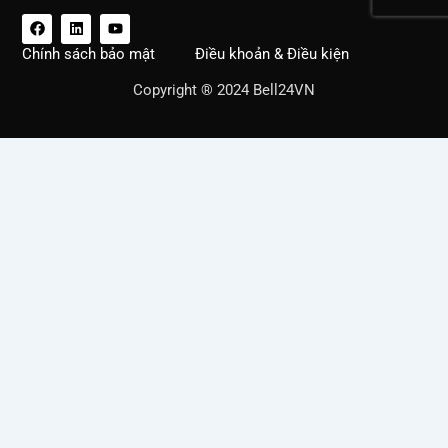
F
L
Y
a
i
o
c
n
u
Chính sách bảo mật
Điều khoản & Điều kiện
e
k
t
b
e
u
Copyright ® 2024 Bell24VN
o
d
b
o
i
e
k
n