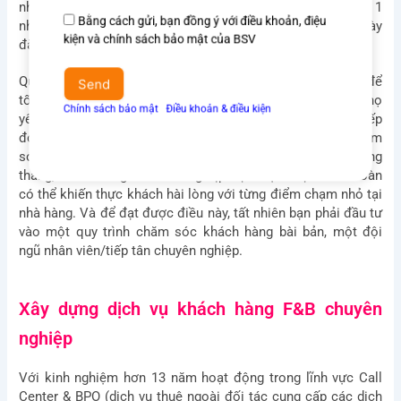
nhà hàng được ưu đãi đặc biệt nhân dịp sinh nhật hay chọn 1
nhà hàng không có 1 chương trình chăm sóc nào vào ngày
Đồng
Bằng cách gửi, bạn đồng ý với điều khoản, điệu
đặc biệt của mình?
ý
kiện và chính sách bảo mật của BSV
điều
Quan tâm khách hàng, chú trọng vào dịch vụ khách hàng để
khoản
Send
tối ưu hóa trải nghiệm của khách – đó chính là tiền đề để họ
&
yêu mến và quay lại với nhà hàng của bạn vào những lần tiếp
Chính sách bảo mật
Ι
Điều khoản & điều kiện
điều
đó. Từ khâu mở cửa đón tiếp, order món ăn đến khâu chăm
kiện
sóc khách thông qua các cuộc gọi, tin nhắn ưu đãi hàng
tháng, chúc mừng nhân những dịp đặc biệt… bạn hoàn toàn
có thể khiến thực khách hài lòng với từng điểm chạm nhỏ tại
nhà hàng. Và để đạt được điều này, tất nhiên bạn phải đầu tư
vào một quy trình chăm sóc khách hàng bài bản, một đội
ngũ nhân viên/tiếp tân chuyên nghiệp.
Xây dựng dịch vụ khách hàng F&B chuyên
nghiệp
Với kinh nghiệm hơn 13 năm hoạt động trong lĩnh vực Call
Center & BPO (dịch vụ thuê ngoài đối tác cung cấp các dịch