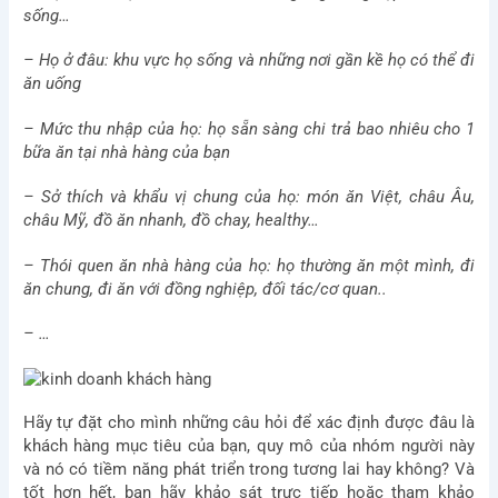
sống…
– Họ ở đâu: khu vực họ sống và những nơi gần kề họ có thể đi
ăn uống
– Mức thu nhập của họ: họ sẵn sàng chi trả bao nhiêu cho 1
bữa ăn tại nhà hàng của bạn
– Sở thích và khẩu vị chung của họ: món ăn Việt, châu Âu,
châu Mỹ, đồ ăn nhanh, đồ chay, healthy…
– Thói quen ăn nhà hàng của họ: họ thường ăn một mình, đi
ăn chung, đi ăn với đồng nghiệp, đối tác/cơ quan..
– …
Hãy tự đặt cho mình những câu hỏi để xác định được đâu là
khách hàng mục tiêu của bạn, quy mô của nhóm người này
và nó có tiềm năng phát triển trong tương lai hay không? Và
tốt hơn hết, bạn hãy khảo sát trực tiếp hoặc tham khảo