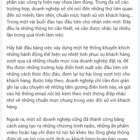
phần các công ty hiện nay chưa làm đúng. Trong đa số các
trường hợp, doanh nghiệp sẽ chỉ nói đến những thứ liên quan
đến sứ mệnh, tầm nhìn, chuẩn mực hành xử với khách hàng,…
Trong một vài buổi đào tạo đầu tiên cho nhân viên mới. Đây
đều là những thông tin cần thiết, và cần được nhắc lại nhiều
lần trong quá trình làm việc.
Hãy bắt đầu bằng việc xây dựng một hệ thống khuyến khích
những hành động thể hiện sự nhiệt tình phục vụ khách hàng
vượt qua cả những chuẩn mực của doanh nghiệp đặt ra, để
thu được những trường hợp điển hình xuất sắc đầu tiên với
những cách thức độc đáo, đem lại sự hài lòng vượt trội cho
khách hàng. Bước tiếp theo, doanh nghiệp chỉ cần đơn giản
ghi lại câu chuyện về những tấm gương điển hình này, và gửi
vào hệ thống email nội bộ kèm theo một thông điệp nhắc
nhở về những chuẩn mực chung trong việc đối xử với khách
hàng.
Ngoài ra, một số doanh nghiệp cũng đã thành công bằng
cách sáng tạo ra những chương trình radio, những ấn phẩm
video hoặc tạp chí điện tử nội bộ khéo léo lồng ghép thông
điệp về vai trò của một dịch vụ khách hàng hoàn hảo quan