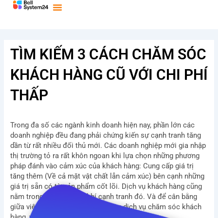
Bỏ
qua
nội
dung
TÌM KIẾM 3 CÁCH CHĂM SÓC
KHÁCH HÀNG CŨ VỚI CHI PHÍ
THẤP
Trong đa số các ngành kinh doanh hiện nay, phần lớn các
doanh nghiệp đều đang phải chứng kiến sự cạnh tranh tăng
dần từ rất nhiều đối thủ mới. Các doanh nghiệp mới gia nhập
thị trường tỏ ra rất khôn ngoan khi lựa chọn những phương
pháp đánh vào cảm xúc của khách hàng: Cung cấp giá trị
tăng thêm (Về cả mặt vật chất lẫn cảm xúc) bên cạnh những
giá trị sẵn có từ sản phẩm cốt lõi. Dịch vụ khách hàng cũng
nằm trong số những vũ khí cạnh tranh đó. Và để cân bằng
giữa việc vừa nâng cao chất lượng dịch vụ chăm sóc khách
hàng, vừa tiết kiệm chi phí là điều không dễ.