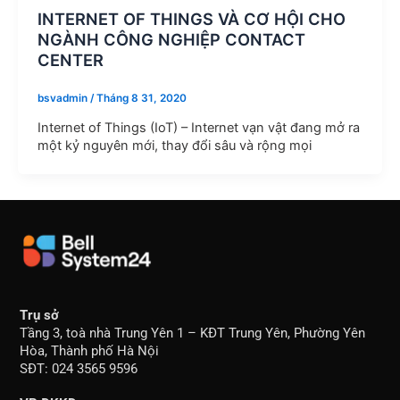
INTERNET OF THINGS VÀ CƠ HỘI CHO
NGÀNH CÔNG NGHIỆP CONTACT
CENTER
bsvadmin
/
Tháng 8 31, 2020
Internet of Things (IoT) – Internet vạn vật đang mở ra
một kỷ nguyên mới, thay đổi sâu và rộng mọi
Trụ sở
Tầng 3, toà nhà Trung Yên 1 – KĐT Trung Yên, Phường Yên
Hòa, Thành phố Hà Nội
SĐT: 024 3565 9596