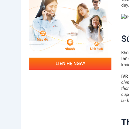
đây
S
Khô
thô
LIÊN HỆ NGAY
khá
IVR
chín
thô
cuộc
lại
T