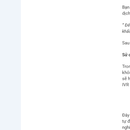
Bạn
dịc
“ Đ
khẩ
Sau
Sử 
Tro
khỏ
sẽ h
IVR
Đây
tự 
ngh