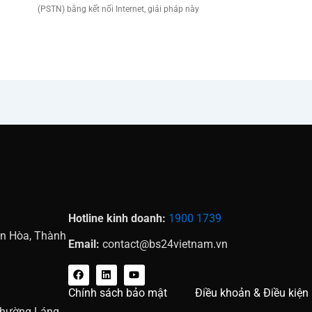
(PSTN) bằng kết nối Internet, giải pháp này
Hotline kinh doanh:
1900 1739
ên Hòa, Thành
Email:
contact@bs24vietnam.vn
F
L
Y
a
i
o
c
n
u
Chính sách bảo mật
Điều khoản & Điều kiện
e
k
t
b
e
u
Phường Láng,