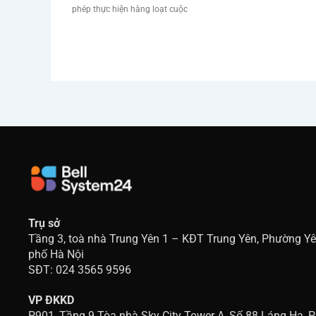
phép thực hiện hàng loạt cuộc
Trụ sở
Tầng 3, toà nhà Trung Yên 1 – KĐT Trung Yên, Phường Y
phố Hà Nội
SĐT: 024 3565 9596
VP ĐKKD
P901, Tầng 9 Tòa nhà Sky City Tower A, Số 88 Láng Hạ, 