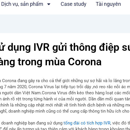
Dịch vụ, sản phẩm
Case study
Tài nguyên
ử dụng IVR gửi thông điệp 
àng trong mùa Corona
h Corona đang gây ra cho cả thế giới những sự sợ hãi và lo lắng tr
ng 7 năm 2020, Corona Virus lại tiếp tục trỗi dậy ,nó reo rắc nỗi á
ệu người dân Việt Nam.Corona Virus đến kéo theo hàng loạt các mối l
n ánh rõ rệt trong từng hành vi của mỗi người. Dần dần mối quan tâ
chính là những cập nhật mới nhất về tình hình dịch bệnh và những m
nghĩ, doanh nghiệp mình cũng có thể cung cấp thông tin hữu ích ch
 doanh nghiệp bạn đang sử dụng
tổng đài có tích hợp IVR
, việc đó 
”
để gây ấn tượng và tạo thiện cảm với khách hàng trong khoảng thờ