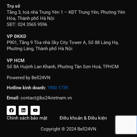
Trụ sở
Tầng 3, toà nhà Trung Yên 1 – KĐT Trung Yên, Phường Yên
Hòa, Thành phố Hà Nội
SĐT: 024 3565 9596
VP ĐKKD
P901, Tầng 9 Tòa nhà Sky City Tower A, Số 88 Láng Hạ,
Phường Láng, Thành phố Hà Nội
VP HCM
Số 8A Huỳnh Lan Khanh, Phường Tân Sơn Hoà, TPHCM
Powered by Bell24VN
Hotline kinh doanh:
1900 1739
Email:
contact@bs24vietnam.vn
F
L
Y
a
i
o
c
n
u
Chính sách bảo mật
Điều khoản & Điều kiện
e
k
t
b
e
u
Copyright ® 2024 Bell24VN
o
d
b
o
i
e