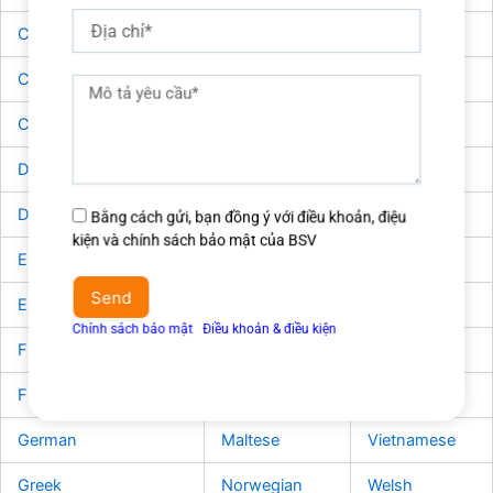
Địa
Chinese Simplified
Hungarian
Russian
chỉ
Chinese Traditional
Indonesian
Slovak
Mô
tả
Czech
Italian
Slovenian
yêu
cầu
Danish
Japanese
Spanish
Dutch
Klingon
Swedish
Đồng
Bằng cách gửi, bạn đồng ý với điều khoản, điệu
ý
kiện và chính sách bảo mật của BSV
English
Korean
Thai
điều
khoản
Send
Estonian
Latvian
Turkish
&
Chính sách bảo mật
Ι
Điều khoản & điều kiện
điều
Finnish
Lithuanian
Ukrainian
kiện
French
Malay
Urdu
German
Maltese
Vietnamese
Greek
Norwegian
Welsh